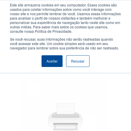
Passar
Este site armazena cookies em seu computador. Esses cookies são
para
usados para coletar informações sobre como você interage com
o
nosso site e nos permite lembrar de você. Usamos essas informações
User
User
para analisar o perfil de nossos visitantes e também melhorar e
conteúdo
personalizar sua experiência de navegação tanto neste site como em
account
Anonym
principal
Seletor de Produto
Contactar Vendas
outras mídias. Para saber mais sobre os cookies que usamos,
Header
consulte nossa Política de Privacidade.
menu
Se você recusar, suas informações não serão rastreadas quando
você acessar este site. Um cookie simples será usado em seu
navegador para lembrar sobre sua preferência de não ser rastreado.
Cabeçote de impressão 300
Aceitar
Recusar
dpi