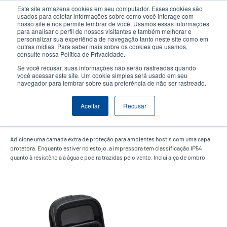
Passar
Este site armazena cookies em seu computador. Esses cookies são
para
usados para coletar informações sobre como você interage com
o
nosso site e nos permite lembrar de você. Usamos essas informações
User
User
para analisar o perfil de nossos visitantes e também melhorar e
conteúdo
personalizar sua experiência de navegação tanto neste site como em
account
Anonym
principal
Seletor de Produto
Contactar Vendas
outras mídias. Para saber mais sobre os cookies que usamos,
Header
consulte nossa Política de Privacidade.
menu
Se você recusar, suas informações não serão rastreadas quando
você acessar este site. Um cookie simples será usado em seu
navegador para lembrar sobre sua preferência de não ser rastreado.
Capa protetora com alça de
Aceitar
Recusar
ombro
Adicione uma camada extra de proteção para ambientes hostis com uma capa
protetora. Enquanto estiver no estojo, a impressora tem classificação IP54
quanto à resistência à água e poeira trazidas pelo vento. Inclui alça de ombro.