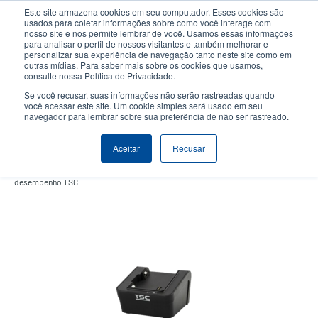
Passar
Este site armazena cookies em seu computador. Esses cookies são
para
usados para coletar informações sobre como você interage com
o
nosso site e nos permite lembrar de você. Usamos essas informações
User
User
para analisar o perfil de nossos visitantes e também melhorar e
conteúdo
personalizar sua experiência de navegação tanto neste site como em
account
Anonym
principal
Seletor de Produto
Contactar Vendas
outras mídias. Para saber mais sobre os cookies que usamos,
Header
consulte nossa Política de Privacidade.
menu
Se você recusar, suas informações não serão rastreadas quando
você acessar este site. Um cookie simples será usado em seu
navegador para lembrar sobre sua preferência de não ser rastreado.
Carregador de bateria
Aceitar
Recusar
Carregador de bateria de 1 compartimento para impressoras móveis de
desempenho TSC