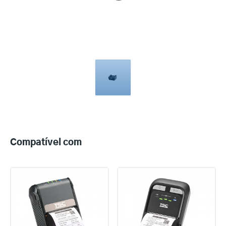
Compatible
with
Compatível com