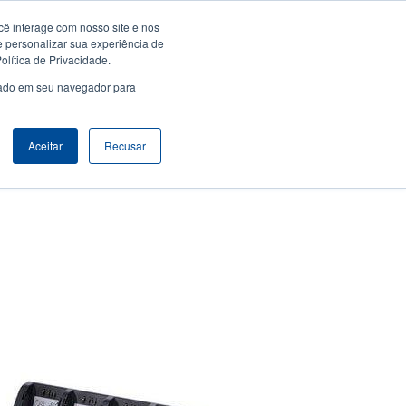
ê interage com nosso site e nos
Empresa
Login / Registro
Latin America [Português]
er
User
e personalizar sua experiência de
lítica de Privacidade.
count
Anonymous
usado em seu navegador para
Seletor de Produto
Contactar Vendas
Header
nu
Aceitar
Recusar