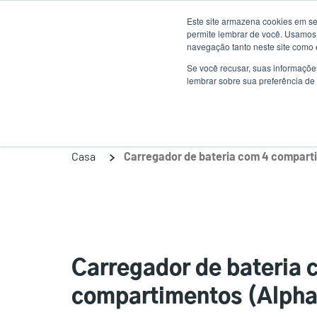
Passar
Este site armazena cookies em se
para
permite lembrar de você. Usamos 
o
navegação tanto neste site como 
conteúdo
Se você recusar, suas informaçõe
Produtos
Sol
lembrar sobre sua preferência de 
principal
Casa
Carregador de bateria 
compartimentos (Alph