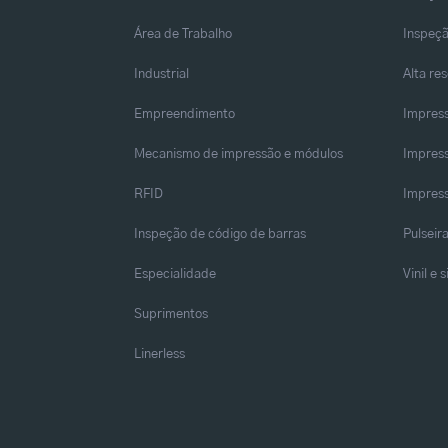
Área de Trabalho
Inspeçã
Industrial
Alta re
Empreendimento
Impress
Mecanismo de impressão e módulos
Impress
RFID
Impress
Inspeção de código de barras
Pulseir
Especialidade
Vinil e 
Suprimentos
Linerless