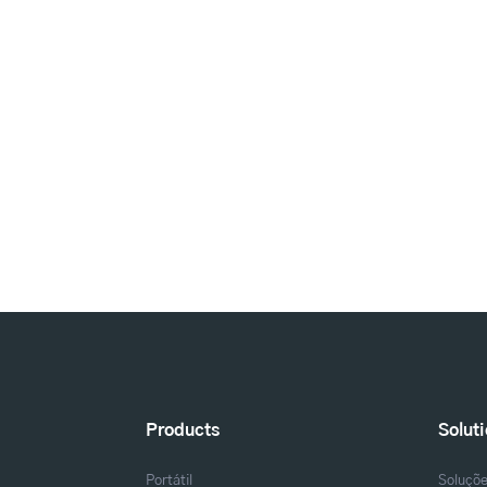
Products
Solut
Portátil
Soluçõ