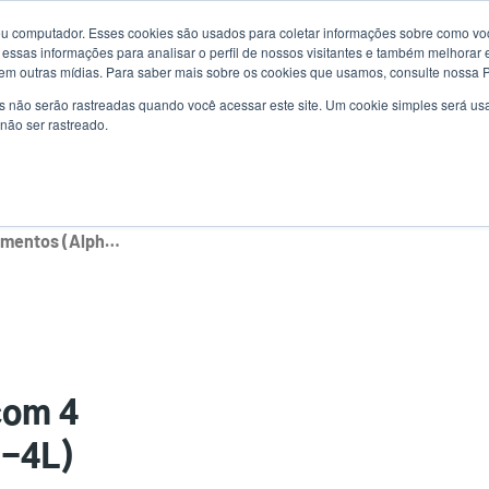
u computador. Esses cookies são usados para coletar informações sobre como voc
Notícias
Us
essas informações para analisar o perfil de nossos visitantes e também melhorar 
em outras mídias. Para saber mais sobre os cookies que usamos, consulte nossa Po
ac
s não serão rastreadas quando você acessar este site. Um cookie simples será 
uções
Serviço
Suporte e downloads
Sócios
não ser rastreado.
me
Carregador de bateria com 4 compartimentos (Alpha-4L)
com 4
a-4L)