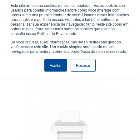
Passar
Este site armazena cookies em seu computador. Esses cookies são
para
usados para coletar informações sobre como você interage com
o
nosso site e nos permite lembrar de você. Usamos essas informações
User
User
para analisar o perfil de nossos visitantes e também melhorar e
conteúdo
personalizar sua experiência de navegação tanto neste site como em
account
Anonym
principal
Seletor de Produto
Contactar Vendas
outras mídias. Para saber mais sobre os cookies que usamos,
Header
consulte nossa Política de Privacidade.
menu
Se você recusar, suas informações não serão rastreadas quando
você acessar este site. Um cookie simples será usado em seu
navegador para lembrar sobre sua preferência de não ser rastreado.
Cartão de memória de troca
Aceitar
Recusar
rápida