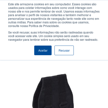
Passar
Este site armazena cookies em seu computador. Esses cookies são
para
usados para coletar informações sobre como você interage com
o
nosso site e nos permite lembrar de você. Usamos essas informações
User
User
para analisar o perfil de nossos visitantes e também melhorar e
conteúdo
personalizar sua experiência de navegação tanto neste site como em
account
Anonym
principal
Seletor de Produto
Contactar Vendas
outras mídias. Para saber mais sobre os cookies que usamos,
Header
consulte nossa Política de Privacidade.
menu
Se você recusar, suas informações não serão rastreadas quando
você acessar este site. Um cookie simples será usado em seu
navegador para lembrar sobre sua preferência de não ser rastreado.
Clipe de cinto (Alpha-4L)
Aceitar
Recusar
Use o clipe de cinto para obter uma solução viva-voz completa.