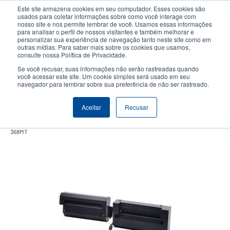
Passar
Este site armazena cookies em seu computador. Esses cookies são
para
usados para coletar informações sobre como você interage com
o
nosso site e nos permite lembrar de você. Usamos essas informações
User
User
para analisar o perfil de nossos visitantes e também melhorar e
conteúdo
personalizar sua experiência de navegação tanto neste site como em
account
Anonym
principal
Seletor de Produto
Contactar Vendas
outras mídias. Para saber mais sobre os cookies que usamos,
Header
consulte nossa Política de Privacidade.
menu
Se você recusar, suas informações não serão rastreadas quando
você acessar este site. Um cookie simples será usado em seu
navegador para lembrar sobre sua preferência de não ser rastreado.
Cortador de alta resistência
Aceitar
Recusar
Cortador de serviço pesado para um corte completo no TTP-2610MT / TTP-
368MT