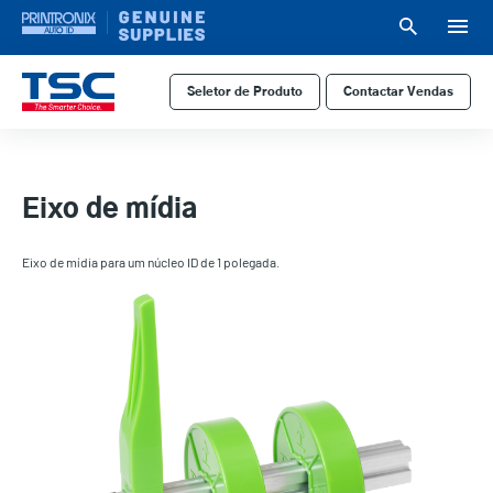
Passar
para
o
User
User
conteúdo
account
Anonym
principal
Seletor de Produto
Contactar Vendas
Header
menu
Eixo de mídia
Eixo de mídia para um núcleo ID de 1 polegada.