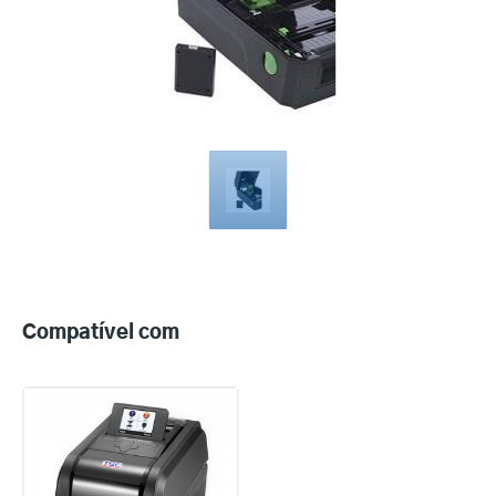
Compatible
with
Compatível com