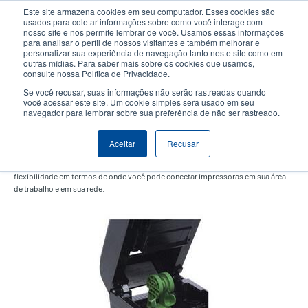
Passar
Este site armazena cookies em seu computador. Esses cookies são
para
usados para coletar informações sobre como você interage com
o
nosso site e nos permite lembrar de você. Usamos essas informações
User
User
para analisar o perfil de nossos visitantes e também melhorar e
conteúdo
personalizar sua experiência de navegação tanto neste site como em
account
Anonym
principal
Seletor de Produto
Contactar Vendas
outras mídias. Para saber mais sobre os cookies que usamos,
Header
consulte nossa Política de Privacidade.
menu
Se você recusar, suas informações não serão rastreadas quando
você acessar este site. Um cookie simples será usado em seu
navegador para lembrar sobre sua preferência de não ser rastreado.
Módulo Slot-In Wi-Fi
Aceitar
Recusar
A vantagem da impressão habilitada para Wi-Fi é que ela fornece maior
flexibilidade em termos de onde você pode conectar impressoras em sua área
de trabalho e em sua rede.