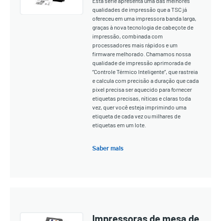
Esta série apresenta uma das melhores
qualidades de impressão que a TSC já
ofereceu em uma impressora banda larga,
graças à nova tecnologia de cabeçote de
impressão, combinada com
processadores mais rápidos e um
firmware melhorado. Chamamos nossa
qualidade de impressão aprimorada de
“Controle Térmico Inteligente”, que rastreia
e calcula com precisão a duração que cada
pixel precisa ser aquecido para fornecer
etiquetas precisas, níticas e claras toda
vez, quer você esteja imprimindo uma
etiqueta de cada vez ou milhares de
etiquetas em um lote.
Saber mais
Impressoras de mesa de