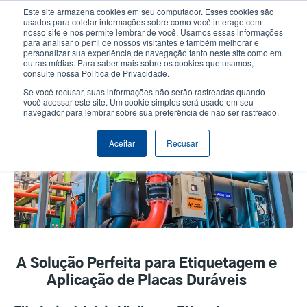
Passar
Este site armazena cookies em seu computador. Esses cookies são
para
usados para coletar informações sobre como você interage com
o
nosso site e nos permite lembrar de você. Usamos essas informações
User
User
para analisar o perfil de nossos visitantes e também melhorar e
conteúdo
personalizar sua experiência de navegação tanto neste site como em
account
Anonym
principal
Seletor de Produto
Contactar Vendas
outras mídias. Para saber mais sobre os cookies que usamos,
Header
consulte nossa Política de Privacidade.
menu
Se você recusar, suas informações não serão rastreadas quando
você acessar este site. Um cookie simples será usado em seu
navegador para lembrar sobre sua preferência de não ser rastreado.
Vinil
Aceitar
Recusar
A Solução Perfeita para Etiquetagem e
Aplicação de Placas Duráveis