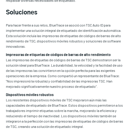
respaldar diversas necesidades de etiquetado.
Soluciones
Para hacer frente a sus retos, BlueTrace se asoció con TSC Auto ID para
implementar una solución integral de etiquetado de identificación automática.
Esta solución incluía las impresoras de etiquetas de códigos de barras de alto
rendimiento de TSC, dispositivos móviles robustos y soluciones de software
innovadoras.
Impresoras de etiquetas de códigos de barras de alto rendimiento
Las impresoras de etiquetas de códigos de barras de TSC demostraron ser la
solución ideal para BlueTrace. La durabilidad, la velocidad y la facilidad de uso
de las impresoras las convirtieron en la opción perfecta para las exigentes
operaciones de la empresa. Como compartió un representante de BlueTrace:
"Nos impresionó la robustez y confiabilidad de las impresoras TSC. Han
mejorado significativamente nuestro proceso de etiquetado".
Dispositivos móviles robustos
Los resistentes dispositivos móviles de TSC mejoraron aún más las
capacidades de etiquetado de BlueTrace. Estos dispositivos permitieron a los
trabajadores imprimir etiquetas sobre la marcha, mejorando la eficiencia y
reduciendo el tiempo de inactividad. Los dispositivos móviles también se
integraron a la perfección con las impresoras de etiquetas de códigos de barras
de TSC, creando una solución de etiquetado integral.