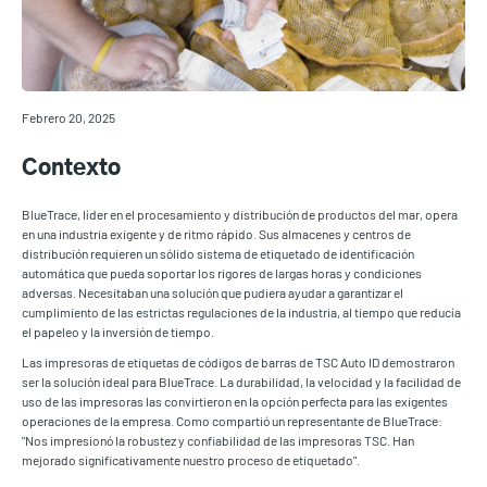
Febrero 20, 2025
Contexto
BlueTrace, líder en el procesamiento y distribución de productos del mar, opera
en una industria exigente y de ritmo rápido. Sus almacenes y centros de
distribución requieren un sólido sistema de etiquetado de identificación
automática que pueda soportar los rigores de largas horas y condiciones
adversas. Necesitaban una solución que pudiera ayudar a garantizar el
cumplimiento de las estrictas regulaciones de la industria, al tiempo que reducía
el papeleo y la inversión de tiempo.
Las impresoras de etiquetas de códigos de barras de TSC Auto ID demostraron
ser la solución ideal para BlueTrace. La durabilidad, la velocidad y la facilidad de
uso de las impresoras las convirtieron en la opción perfecta para las exigentes
operaciones de la empresa. Como compartió un representante de BlueTrace:
"Nos impresionó la robustez y confiabilidad de las impresoras TSC. Han
mejorado significativamente nuestro proceso de etiquetado".