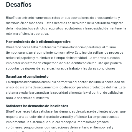
Desafíos
BlueTrace enfrentó numerosos retos en sus operaciones de procesamiento y
distribución de mariscos. Estos desafíos se derivaron de la naturaleza exigente
de la industria, los estrictos requisitos regulatorios y la necesidad de mantener la
máxima eficiencia operativa.
Mantenimiento de la eficiencia operativa
BlueTrace necesitaba mantener la máxima eficiencia operativa y, al mismo
tiempo, garantizar el cumplimiento normativo Esto incluía agilizar los procesos,
reducir el papeleo y minimizar el tiempo de inactividad. La empresa buscaba
implantar un sistema de etiquetado de autoidentificación robusto que pudiera
soportar los rigores de las largas horas de trabajo y las duras condiciones.
Garantizar el cumplimiento
La empresa necesitaba cumplir la normativa del sector, incluida la necesidad de
un sólido sistema de seguimiento y localización para los productos del mar. Este
sistema ayudaría a garantizar la seguridad alimentaria y el control de calidad en
toda la cadena de suministro.
Satisfacer las demandas de los clientes
BlueTrace necesitaba satisfacer las demandas de su base de clientes global, que
requería una solución de etiquetado versátil y eficiente. La empresa buscaba
implementar un sistema que pudiera manejar la impresión de grandes
volúmenes, proporcionar comunicaciones de inventario en tiempo real y