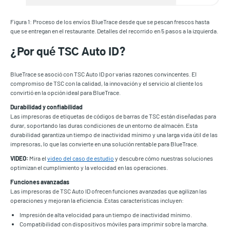
Figura 1: Proceso de los envíos BlueTrace desde que se pescan frescos hasta
que se entregan en el restaurante. Detalles del recorrido en 5 pasos a la izquierda.
¿Por qué TSC Auto ID?
BlueTrace se asoció con TSC Auto ID por varias razones convincentes. El
compromiso de TSC con la calidad, la innovación y el servicio al cliente los
convirtió en la opción ideal para BlueTrace.
Durabilidad y confiabilidad
Las impresoras de etiquetas de códigos de barras de TSC están diseñadas para
durar, soportando las duras condiciones de un entorno de almacén. Esta
durabilidad garantiza un tiempo de inactividad mínimo y una larga vida útil de las
impresoras, lo que las convierte en una solución rentable para BlueTrace.
VIDEO:
Mira el
video del caso de estudio
y descubre cómo nuestras soluciones
optimizan el cumplimiento y la velocidad en las operaciones.
Funciones avanzadas
Las impresoras de TSC Auto ID ofrecen funciones avanzadas que agilizan las
operaciones y mejoran la eficiencia. Estas características incluyen:
Impresión de alta velocidad para un tiempo de inactividad mínimo.
Compatibilidad con dispositivos móviles para imprimir sobre la marcha.