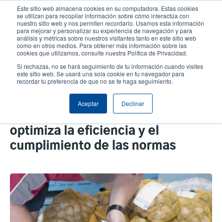
Pasar
Este sitio web almacena cookies en su computadora. Estas cookies
al
se utilizan para recopilar información sobre cómo interactúa con
contenido
nuestro sitio web y nos permiten recordarlo. Usamos esta información
User
User
para mejorar y personalizar su experiencia de navegación y para
principal
análisis y métricas sobre nuestros visitantes tanto en este sitio web
account
Anonym
Selector de productos
como en otros medios. Para obtener más información sobre las
Header
cookies que utilizamos, consulte nuestra Política de Privacidad.
menu
Comuníquese con Ventas
Si rechazas, no se hará seguimiento de tu información cuando visites
este sitio web. Se usará una sola cookie en tu navegador para
recordar tu preferencia de que no se te haga seguimiento.
Soluciones de etiquetado de
Aceptar
Declinar
mariscos: Cómo BlueTrace
optimiza la eficiencia y el
cumplimiento de las normas