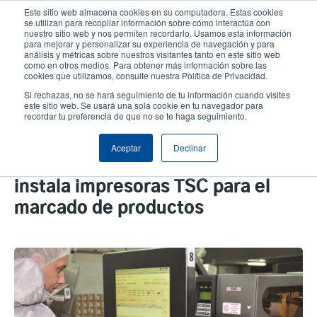
Pasar
Este sitio web almacena cookies en su computadora. Estas cookies
al
se utilizan para recopilar información sobre cómo interactúa con
contenido
nuestro sitio web y nos permiten recordarlo. Usamos esta información
User
User
para mejorar y personalizar su experiencia de navegación y para
principal
análisis y métricas sobre nuestros visitantes tanto en este sitio web
account
Anonym
Selector de productos
como en otros medios. Para obtener más información sobre las
Header
cookies que utilizamos, consulte nuestra Política de Privacidad.
menu
Comuníquese con Ventas
Si rechazas, no se hará seguimiento de tu información cuando visites
este sitio web. Se usará una sola cookie en tu navegador para
recordar tu preferencia de que no se te haga seguimiento.
La planta de procesamiento de
Aceptar
Declinar
carne líder en la región de Moscú
instala impresoras TSC para el
marcado de productos