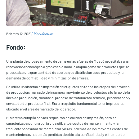
Febrero 12, 2021
Manufactura
Fondo:
Una planta de procesamiento de carne en las afueras de Moscú necesitaba una
renovación tecnológica a gran escala dada la amplia gama de productos que se
procesaban, la gran cantidad de socios que distribuían esos productos y la
demanda de confiabilidad y minimización de errores.
Se utiliza un sistema de impresión de etiquetas en todas las etapas del proceso
de producción: marcado de insumos; movimiento de productos a lo largo de la
línea de producción; durante el proceso de tratamiento térmico; preenvasado y
envasado del producto final. Era un requisito fundamental tener impresoras
ubicado en el área de marcado del operador.
El sistema cumplía con los requisitos de calidad de impresión, pero se
caracterizaba por una corta vida útil, altos costos de mantenimiento y la
frecuente necesidad de reemplazar piezas. Además de los mayores costos de
mantenimiento, hubo más pérdidas debido a la confiabilidad y el tiempo de