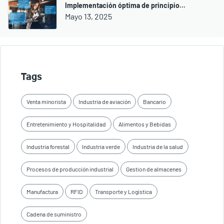
Implementación óptima de principio...
Mayo 13, 2025
Tags
Venta minorista
Industria de aviación
Bancario
Entretenimiento y Hospitalidad
Alimentos y Bebidas
Industria forestal
Industria verde
Industria de la salud
Procesos de producción industrial
Gestion de almacenes
Manufactura
RFID
Transporte y Logística
Cadena de suministro