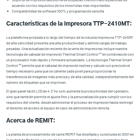
acuerdo con los requisitos de los minoristas más importantes.
Compatibilidad de software 100% y programación sencilla
Características de la impresora TTP-2410MT:
La plataforma probada a lo largo del tiempo de la robusta impresora TTP-2410M
de alta velocidad presenta una alta productividad y admite cargas de trabajo
pesadas. Una actualización reciente de la serie de impresoras incluye nuestra
tecnología de cabezal de impresión Thermal Smart Control ™ en combinación con
un procesador más rápido y firmware actualizado. La tecnología Thermal Smart
Control ™ permite que el cabezal de impresión rastree y calcule con precisión el
tiempo necesario para que se caliente cada píxel para proporcionar la
transferencia de imágenes más precisa y de alta calidad, independientemente del
número de etiquetas que se impriman.
El gran panel táctil LCD de 4.3 ”no solo aumenta la productividad del operador,
sino que también permite el ajuste fino y la personalización para cumplir con los
requisitos del cliente, desde administrar el proceso de impresión hasta restringir
el derecho de acceso al equipo en caso de administración remota.
Acerca de REMIT:
La planta de procesamiento de carne REMIT fue diseñada y construida en 2001 en
la ciudad de Podolsk y es una de las empresas más grandes y avanzadas de la