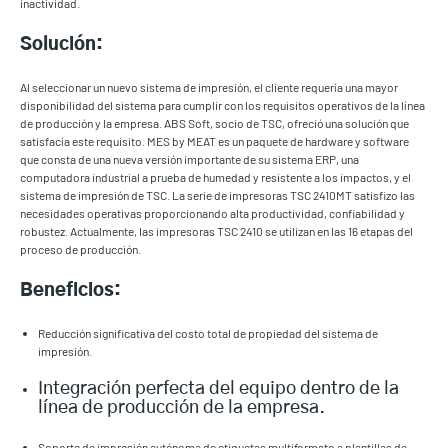
inactividad.
Solución:
Al seleccionar un nuevo sistema de impresión, el cliente requería una mayor
disponibilidad del sistema para cumplir con los requisitos operativos de la línea
de producción y la empresa. ABS Soft, socio de TSC, ofreció una solución que
satisfacía este requisito. MES by MEAT es un paquete de hardware y software
que consta de una nueva versión importante de su sistema ERP, una
computadora industrial a prueba de humedad y resistente a los impactos, y el
sistema de impresión de TSC. La serie de impresoras TSC 2410MT satisfizo las
necesidades operativas proporcionando alta productividad, confiabilidad y
robustez. Actualmente, las impresoras TSC 2410 se utilizan en las 16 etapas del
proceso de producción.
Beneficios:
Reducción significativa del costo total de propiedad del sistema de
impresión.
Integración perfecta del equipo dentro de la
línea de producción de la empresa.
Soporte de impresión autónoma de etiquetas multiformato a plantillas de