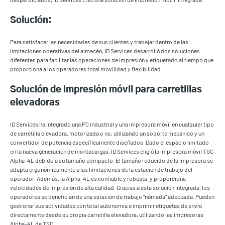
Solución:
Para satisfacer las necesidades de sus clientes y trabajar dentro de las
limitaciones operativas del almacén, ID Services desarrolló dos soluciones
diferentes para facilitar las operaciones de impresión y etiquetado al tiempo que
proporciona a los operadores total movilidad y flexibilidad.
Solución de impresión móvil para carretillas
elevadoras
ID Services ha integrado una PC industrial y una impresora móvil en cualquier tipo
de carretilla elevadora, motorizada o no, utilizando un soporte mecánico y un
convertidor de potencia específicamente diseñados. Dado el espacio limitado
en la nueva generación de montacargas, ID Services eligió la impresora móvil TSC
Alpha-4L debido a su tamaño compacto. El tamaño reducido de la impresora se
adapta ergonómicamente a las limitaciones de la estación de trabajo del
operador. Además, la Alpha-4L es confiable y robusta, y proporciona
velocidades de impresión de alta calidad. Gracias a esta solución integrada, los
operadores se benefician de una estación de trabajo "nómada" adecuada. Pueden
gestionar sus actividades con total autonomía e imprimir etiquetas de envío
directamente desde su propia carretilla elevadora, utilizando las impresoras
Alpha-4L de TSC.