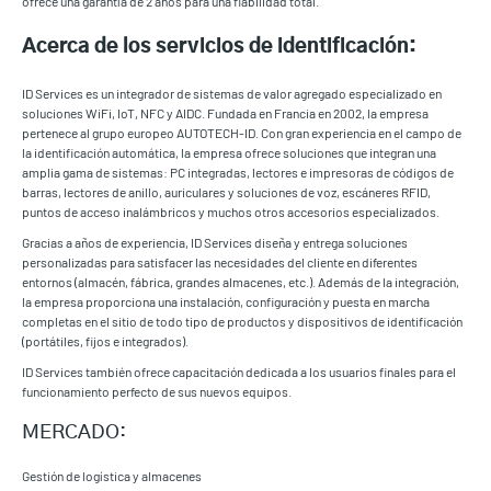
ofrece una garantía de 2 años para una fiabilidad total.
Acerca de los servicios de identificación:
ID Services es un integrador de sistemas de valor agregado especializado en
soluciones WiFi, IoT, NFC y AIDC. Fundada en Francia en 2002, la empresa
pertenece al grupo europeo AUTOTECH-ID. Con gran experiencia en el campo de
la identificación automática, la empresa ofrece soluciones que integran una
amplia gama de sistemas: PC integradas, lectores e impresoras de códigos de
barras, lectores de anillo, auriculares y soluciones de voz, escáneres RFID,
puntos de acceso inalámbricos y muchos otros accesorios especializados.
Gracias a años de experiencia, ID Services diseña y entrega soluciones
personalizadas para satisfacer las necesidades del cliente en diferentes
entornos (almacén, fábrica, grandes almacenes, etc.). Además de la integración,
la empresa proporciona una instalación, configuración y puesta en marcha
completas en el sitio de todo tipo de productos y dispositivos de identificación
(portátiles, fijos e integrados).
ID Services también ofrece capacitación dedicada a los usuarios finales para el
funcionamiento perfecto de sus nuevos equipos.
MERCADO:
Gestión de logística y almacenes