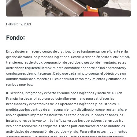
Febrero 12, 2021
Fondo:
En cualquier almacén o centro de distribución es fundamental ser eficiente en la
gestión de todos los procesos logísticos. Desde la recepción hasta el envío final,
transferencias de stock, preparación de pedidos o gestión de inventario, estas
actividades requieren un movimiento constante por parte de los operadores y
conductores de montacargas. Dado que cada minuto cuenta, el objetivo de un
administrador de almacén o DC es optimizar estos movimientos y eliminar los
rumbos muertos.
ID Services, integrador y experto en soluciones logísticas y socio de TSC en
Francia, ha desarrollado una solución llave en mano para satisfacer las
necesidades y expectativas de los operadores logísticos y industriales. A
medida que los centros de almacenamiento y distribución crecen en tamaño, el
uso de grandes impresoras industriales estacionarias ubicadas en todas las
instalaciones se ha vuelto más ineficaz, ya que los operadores tienen que ir y
venir para recuperar las etiquetas. Este es particularmente el caso durante las
actividades de preparación de pedidos y envío. Para evitar estos movimientos
desperdiciados, ID Services creó una solución de impresión móvil “integrada”.