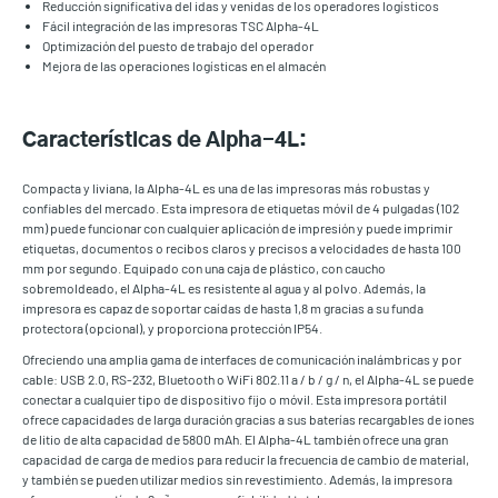
Reducción significativa del idas y venidas de los operadores logísticos
Fácil integración de las impresoras TSC Alpha-4L
Optimización del puesto de trabajo del operador
Mejora de las operaciones logísticas en el almacén
Características de Alpha-4L:
Compacta y liviana, la Alpha-4L es una de las impresoras más robustas y
confiables del mercado. Esta impresora de etiquetas móvil de 4 pulgadas (102
mm) puede funcionar con cualquier aplicación de impresión y puede imprimir
etiquetas, documentos o recibos claros y precisos a velocidades de hasta 100
mm por segundo. Equipado con una caja de plástico, con caucho
sobremoldeado, el Alpha-4L es resistente al agua y al polvo. Además, la
impresora es capaz de soportar caídas de hasta 1,8 m gracias a su funda
protectora (opcional), y proporciona protección IP54.
Ofreciendo una amplia gama de interfaces de comunicación inalámbricas y por
cable: USB 2.0, RS-232, Bluetooth o WiFi 802.11 a / b / g / n, el Alpha-4L se puede
conectar a cualquier tipo de dispositivo fijo o móvil. Esta impresora portátil
ofrece capacidades de larga duración gracias a sus baterías recargables de iones
de litio de alta capacidad de 5800 mAh. El Alpha-4L también ofrece una gran
capacidad de carga de medios para reducir la frecuencia de cambio de material,
y también se pueden utilizar medios sin revestimiento. Además, la impresora