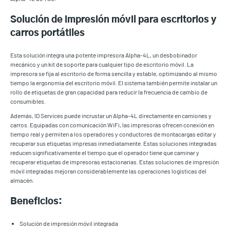
Solución de impresión móvil para escritorios y
carros portátiles
Esta solución integra una potente impresora Alpha-4L, un desbobinador
mecánico y un kit de soporte para cualquier tipo de escritorio móvil. La
impresora se fija al escritorio de forma sencilla y estable, optimizando al mismo
tiempo la ergonomía del escritorio móvil. El sistema también permite instalar un
rollo de etiquetas de gran capacidad para reducir la frecuencia de cambio de
consumibles.
Además, ID Services puede incrustar un Alpha-4L directamente en camiones y
carros. Equipadas con comunicación WiFi, las impresoras ofrecen conexión en
tiempo real y permiten a los operadores y conductores de montacargas editar y
recuperar sus etiquetas impresas inmediatamente. Estas soluciones integradas
reducen significativamente el tiempo que el operador tiene que caminar y
recuperar etiquetas de impresoras estacionarias. Estas soluciones de impresión
móvil integradas mejoran considerablemente las operaciones logísticas del
almacén.
Beneficios:
Solución de impresión móvil integrada