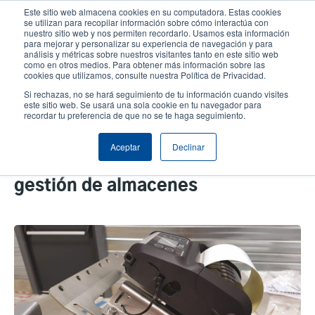
Pasar
Este sitio web almacena cookies en su computadora. Estas cookies
al
se utilizan para recopilar información sobre cómo interactúa con
contenido
nuestro sitio web y nos permiten recordarlo. Usamos esta información
User
User
para mejorar y personalizar su experiencia de navegación y para
principal
análisis y métricas sobre nuestros visitantes tanto en este sitio web
account
Anonym
Selector de productos
como en otros medios. Para obtener más información sobre las
Header
cookies que utilizamos, consulte nuestra Política de Privacidad.
menu
Comuníquese con Ventas
Si rechazas, no se hará seguimiento de tu información cuando visites
este sitio web. Se usará una sola cookie en tu navegador para
recordar tu preferencia de que no se te haga seguimiento.
Servicios de identificación:
Aceptar
Declinar
soluciones integradas para la
gestión de almacenes