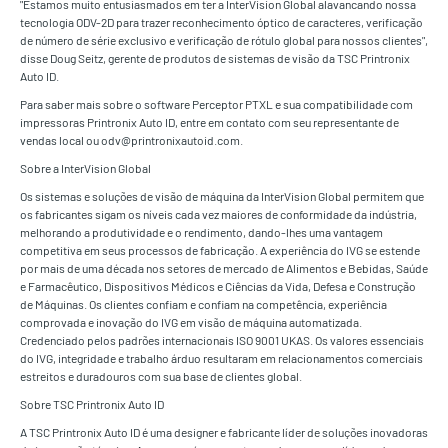
"Estamos muito entusiasmados em ter a InterVision Global alavancando nossa
tecnologia ODV-2D para trazer reconhecimento óptico de caracteres, verificação
de número de série exclusivo e verificação de rótulo global para nossos clientes",
disse Doug Seitz, gerente de produtos de sistemas de visão da TSC Printronix
Auto ID.
Para saber mais sobre o software Perceptor PTXL e sua compatibilidade com
impressoras Printronix Auto ID, entre em contato com seu representante de
vendas local ou odv@printronixautoid.com.
Sobre a InterVision Global
Os sistemas e soluções de visão de máquina da InterVision Global permitem que
os fabricantes sigam os níveis cada vez maiores de conformidade da indústria,
melhorando a produtividade e o rendimento, dando-lhes uma vantagem
competitiva em seus processos de fabricação. A experiência do IVG se estende
por mais de uma década nos setores de mercado de Alimentos e Bebidas, Saúde
e Farmacêutico, Dispositivos Médicos e Ciências da Vida, Defesa e Construção
de Máquinas. Os clientes confiam e confiam na competência, experiência
comprovada e inovação do IVG em visão de máquina automatizada.
Credenciado pelos padrões internacionais ISO 9001 UKAS. Os valores essenciais
do IVG, integridade e trabalho árduo resultaram em relacionamentos comerciais
estreitos e duradouros com sua base de clientes global.
Sobre TSC Printronix Auto ID
A TSC Printronix Auto ID é uma designer e fabricante líder de soluções inovadoras