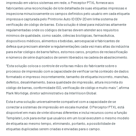
impressão em vários sistemas em rede, o Preceptor PTXL fornece aos
fabricantes uma reconciliação de lote detalhada de suas etiquetas impressas e
inspeciona minuciosamente os campos definidos pelo usuário em cada etiqueta
impressa e capturada pelo Printronix Auto ID ODV-2D em linha sistema de
verificação de código de barras. Esta solução é ideal para indústrias altamente
regulamentadas onde os códigos de barras devem atender aos requisitos
mínimos de qualidade, como saúde, ciências biológicas, farmacêutica,
dispositivos médicos, alimentos e bebidas, aeroespacial e fabricantes de
defesa que precisam atender a regulamentações cada vez mais altas da indústria
para evitar códigos de barra falhos, estornos caros, projetos de reclassificação
e números de série duplicados de serem liberados na cadeia de abastecimento.
“Esta solução coloca o controle de volta nas mãos do fabricante sobre o
processo de impressão com a capacidade de verificar se há conteúdo de dados
formatado e impresso incorretamente, tamanho de etiqueta incorreto, manchas,
defeitos, desalinhamento, baixa qualidade de impressão, altura incorreta do
código de barras, conformidade ISO, verificação de código e muito mais ”, afirma
Mark Worlidge, diretor administrativo da InterVision Global.
Esta é uma solução universalmente compatível com a capacidade de se
conectar a sistemas de impressão em escala mundial. O Perceptor PTXL está
disponível em mais de vinte idiomas diferentes e inclui recursos como a função
Template Lock para evitar que usuários em um local executem o mesmo modelo
de etiqueta ao mesmo tempo, eliminando, portanto, a possibilidade de
etiquetas duplicadas serem criadas e enviadas para o campo.