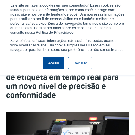
Passar
Este site armazena cookies em seu computador. Esses cookies são
para
usados para coletar informações sobre como você interage com
o
nosso site e nos permite lembrar de você. Usamos essas informações
User
User
para analisar o perfil de nossos visitantes e também melhorar e
conteúdo
personalizar sua experiência de navegação tanto neste site como em
account
Anonym
principal
Seletor de Produto
Contactar Vendas
outras mídias. Para saber mais sobre os cookies que usamos,
Header
consulte nossa Política de Privacidade.
menu
Se você recusar, suas informações não serão rastreadas quando
você acessar este site. Um cookie simples será usado em seu
navegador para lembrar sobre sua preferência de não ser rastreado.
TSC Printronix Auto ID e
InterVision Global Partner para
Aceitar
Recusar
trazer aos fabricantes inspeção
de etiqueta em tempo real para
um novo nível de precisão e
conformidade