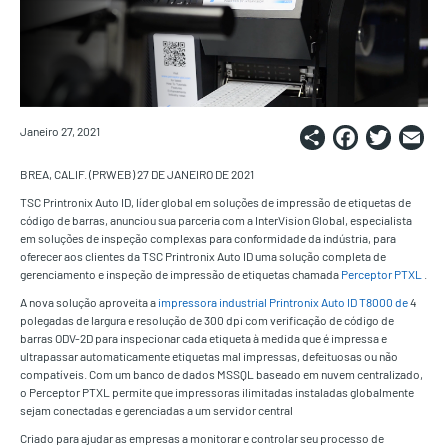
Share
Faceb
Twi
E
Janeiro 27, 2021
BREA, CALIF. (PRWEB) 27 DE JANEIRO DE 2021
TSC Printronix Auto ID, líder global em soluções de impressão de etiquetas de
código de barras, anunciou sua parceria com a InterVision Global, especialista
em soluções de inspeção complexas para conformidade da indústria, para
oferecer aos clientes da TSC Printronix Auto ID uma solução completa de
gerenciamento e inspeção de impressão de etiquetas chamada
Perceptor PTXL
.
A nova solução aproveita a
impressora industrial Printronix Auto ID T8000 de
4
polegadas de largura e resolução de 300 dpi com verificação de código de
barras ODV-2D para inspecionar cada etiqueta à medida que é impressa e
ultrapassar automaticamente etiquetas mal impressas, defeituosas ou não
compatíveis. Com um banco de dados MSSQL baseado em nuvem centralizado,
o Perceptor PTXL permite que impressoras ilimitadas instaladas globalmente
sejam conectadas e gerenciadas a um servidor central
Criado para ajudar as empresas a monitorar e controlar seu processo de