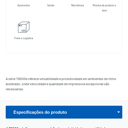
Automotivo
Saúde
Manufatura
Rótulos de produto e
item
Frete e Logística
A série T6000e oferece versatilidade e produtividade em ambientes de ritmo
acelerado, onde velocidade e qualidade de impressora excepcional são
necessárias.
Especificações do produto