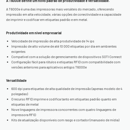
A T6000e define um novo padrão de produtividade e versatilidade.
A T6000e é uma das impressoras mais versáteis do mercado, oferecendo
impressão em alta velocidade, várias opções de conectividade e a capacidade
de imprimir e codificar em etiquetas padrão e em metal.
Produtividade em nível empresarial
Velocidade de impressão de alta produtividade de 14 ips
Impressão de alto volume de até 10 000 etiquetas por dia em ambientes
exigentes
Compatível com a solução de gerenciamento de dispositivos SOTI Connect
Configuração fácil para rótulos e etiquetas RFID com compatibilidade com
versões anteriores para aplicativos antigos T6000e
Versatilidade
600 dpi para etiquetas de alta qualidade de impressão (apenas modelo de 4
polegadas)
O recurso RFID imprime e codifica tanto em etiquetas padrão quanto em
etiquetas de metal
Nove linguagens de impressora concorrentes com quatro linguagens de
impressora RFID
Kits de atualização disponíveis com rasgo e cortador (manuseio de mídia)