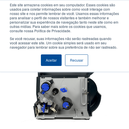
Passar
Este site armazena cookies em seu computador. Esses cookies são
para
usados para coletar informações sobre como você interage com
o
nosso site e nos permite lembrar de você. Usamos essas informações
User
User
para analisar o perfil de nossos visitantes e também melhorar e
conteúdo
personalizar sua experiência de navegação tanto neste site como em
account
Anonym
principal
Seletor de Produto
Contactar Vendas
outras mídias. Para saber mais sobre os cookies que usamos,
Header
consulte nossa Política de Privacidade.
menu
Se você recusar, suas informações não serão rastreadas quando
você acessar este site. Um cookie simples será usado em seu
navegador para lembrar sobre sua preferência de não ser rastreado.
Aceitar
Recusar