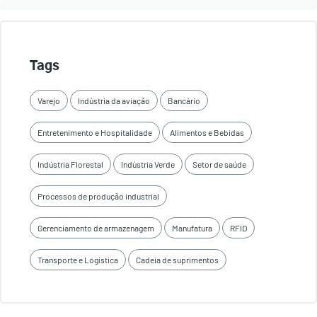
Tags
Varejo
Indústria da aviação
Bancário
Entretenimento e Hospitalidade
Alimentos e Bebidas
Indústria Florestal
Indústria Verde
Setor de saúde
Processos de produção industrial
Gerenciamento de armazenagem
Manufatura
RFID
Transporte e Logística
Cadeia de suprimentos