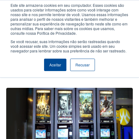
Passar
Este site armazena cookies em seu computador. Esses cookies são
para
usados para coletar informações sobre como você interage com
o
nosso site e nos permite lembrar de você. Usamos essas informações
User
User
para analisar o perfil de nossos visitantes e também melhorar e
conteúdo
personalizar sua experiência de navegação tanto neste site como em
account
Anonym
principal
Seletor de Produto
Contactar Vendas
outras mídias. Para saber mais sobre os cookies que usamos,
Header
consulte nossa Política de Privacidade.
menu
Se você recusar, suas informações não serão rastreadas quando
você acessar este site. Um cookie simples será usado em seu
navegador para lembrar sobre sua preferência de não ser rastreado.
Quiosques de autoatendimento
com TDP-247 aceleram a venda
Aceitar
Recusar
de ingressos de cinema