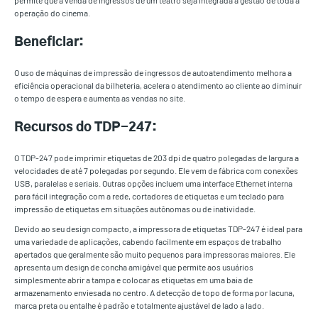
permite que a venda de ingressos de um teatro seja integrada à gestão de toda a
operação do cinema.
Beneficiar:
O uso de máquinas de impressão de ingressos de autoatendimento melhora a
eficiência operacional da bilheteria, acelera o atendimento ao cliente ao diminuir
o tempo de espera e aumenta as vendas no site.
Recursos do TDP-247:
O TDP-247 pode imprimir etiquetas de 203 dpi de quatro polegadas de largura a
velocidades de até 7 polegadas por segundo. Ele vem de fábrica com conexões
USB, paralelas e seriais. Outras opções incluem uma interface Ethernet interna
para fácil integração com a rede, cortadores de etiquetas e um teclado para
impressão de etiquetas em situações autônomas ou de inatividade.
Devido ao seu design compacto, a impressora de etiquetas TDP-247 é ideal para
uma variedade de aplicações, cabendo facilmente em espaços de trabalho
apertados que geralmente são muito pequenos para impressoras maiores. Ele
apresenta um design de concha amigável que permite aos usuários
simplesmente abrir a tampa e colocar as etiquetas em uma baia de
armazenamento enviesada no centro. A detecção de topo de forma por lacuna,
marca preta ou entalhe é padrão e totalmente ajustável de lado a lado.