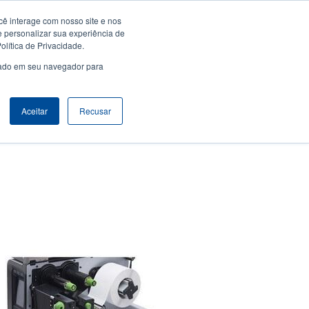
ê interage com nosso site e nos
Empresa
Login / Registro
Latin America [Português]
er
User
e personalizar sua experiência de
lítica de Privacidade.
count
Anonymous
usado em seu navegador para
Seletor de Produto
Contactar Vendas
Header
nu
Aceitar
Recusar