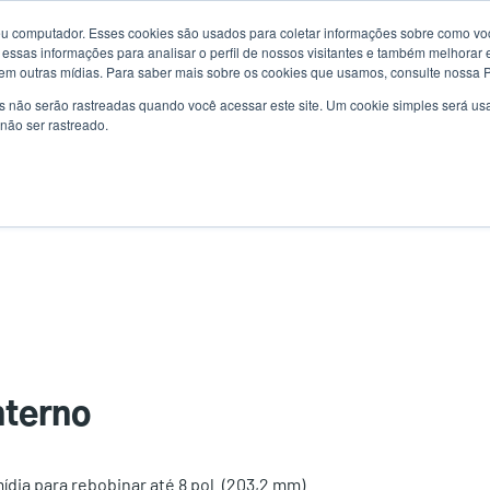
u computador. Esses cookies são usados para coletar informações sobre como voc
Notícias
Us
essas informações para analisar o perfil de nossos visitantes e também melhorar 
em outras mídias. Para saber mais sobre os cookies que usamos, consulte nossa Po
ac
s não serão rastreadas quando você acessar este site. Um cookie simples será 
uções
Serviço
Suporte e downloads
Sócios
não ser rastreado.
me
nterno
dia para rebobinar até 8 pol. (203,2 mm)