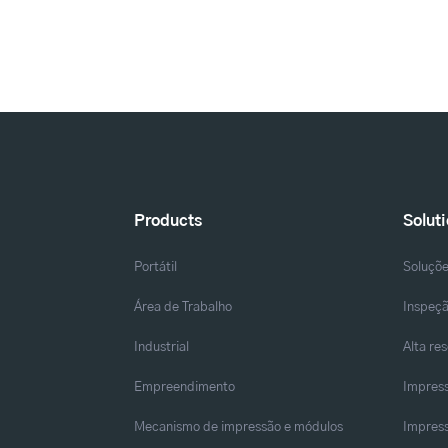
Products
Solut
Portátil
Soluçõ
Área de Trabalho
Inspeçã
Industrial
Alta re
Empreendimento
Impress
Mecanismo de impressão e módulos
Impress