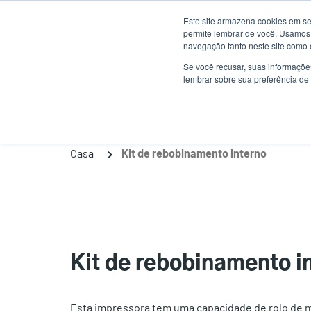
Passar
Este site armazena cookies em se
para
permite lembrar de você. Usamos 
o
navegação tanto neste site como 
conteúdo
Se você recusar, suas informaçõe
Produtos
Sol
lembrar sobre sua preferência de 
principal
Casa
Kit de rebobinamento interno
Kit de rebobinamento i
Esta impressora tem uma capacidade de rolo de mí