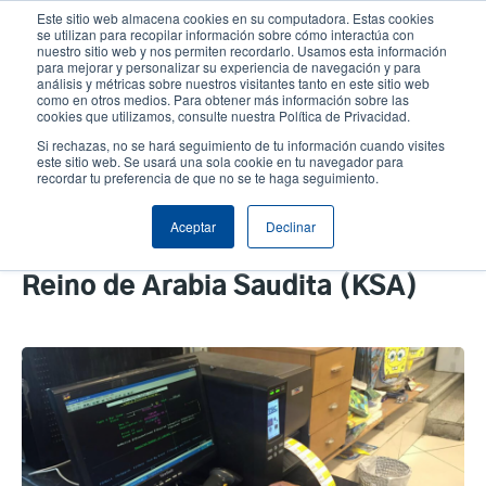
Pasar
Este sitio web almacena cookies en su computadora. Estas cookies
al
se utilizan para recopilar información sobre cómo interactúa con
contenido
nuestro sitio web y nos permiten recordarlo. Usamos esta información
User
User
para mejorar y personalizar su experiencia de navegación y para
principal
análisis y métricas sobre nuestros visitantes tanto en este sitio web
account
Anonym
Selector de productos
como en otros medios. Para obtener más información sobre las
Header
cookies que utilizamos, consulte nuestra Política de Privacidad.
menu
Comuníquese con Ventas
Si rechazas, no se hará seguimiento de tu información cuando visites
este sitio web. Se usará una sola cookie en tu navegador para
recordar tu preferencia de que no se te haga seguimiento.
El TTP-2410MT se instaló con
Aceptar
Declinar
éxito en un minorista líder en el
Reino de Arabia Saudita (KSA)