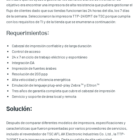
objetivo era encontrar una impresora de alta resistencia que pudiera gestionar el
flujo de clientes dado que sus tiendas funcionan las 24 horas del día, los 7 días
de la semana. Seleccionaron la impresora TTP-2410MT de TSC porque cumplía
con los requisitos de TI y de la tienda que se enumeran a continuación:
Requerimientos:
Cabezal de impresión confiable y de larga duración
Control de acceso
24 x 7 en ciclo de trabajo eléctrico y espontáneo
Integración DA
Impresión de fuentes árabes
Resolución de 203 ppp
Alta velocidad y eficiencia energética
Emulación de lenguaje plug-and-play Zebra ™ y Eltron ™
Tres años de garantía completa que cubre el cabezal de impresión
Servicio y soporte de área local y remota
Solución:
Después de comparar diferentes modelos de impresora, especificaciones y
características que fueron presentadas por varios proveedores de servicios,
incluido el revendedor de TSC AFLAK Electronic Industries Co. Ltd., la TTP-
2410MT fue la impresora preferida. Dada su salida de alta velocidad,