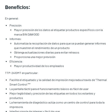
Beneficios:
En general:
Precisión:
Mayor precisión de los datos al etiquetar productos específicos con la
marca BIN DAWOOD
Informes:
Automatiza la recopilación de datos para que se puedan generar informes
que muestren el rendimiento de un producto
Obtenga actualizaciones diarias para evitar retrasos
Proporciona una mejor previsión
Eficiencia:
Mayor productividad de los empleados
TTP-2410MT en particular:
Facilite el etiquetado y la calidad de impresión mejorada a través de "Thermal
Smart Control ™"
La pantalla táctil para el funcionamiento básico es fácil de usar
Mejor legibilidad y precisión de las etiquetas en todos los estantes y
productos
La herramienta de diagnóstico actúa como un centro de control para toda la
impresora.
Interfaz simple de integrar y fácil de usar