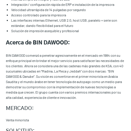
Integración / configuración rápida de ERP e instalación de la impresora
Velocidad ultrarrápida de 14 pulgadas por segundo
Acceso controlado para la impresora
Las interfaces internas Ethernet, USB 2.0, host USB, paralelo + serie son
estándar; dando flexibilidad para el futuro
Solución de impresión asequible y profesional
Acerca de BIN DAWOOD:
BIN DAWOOD comenzó a penetrar agresivamente en el mercado en 1984 con su
enfoque principal en brindar el mejor servicio para satisfacer las necesidades de
los clientes. Ahora se considera una de las cadenas más grandes de KSA, con 40
sucursales ubicadas en “Madina, La Meca y Jeddah” con dos marcas: “BIN
DAWOOD & Danube”. Su visión es convertirse en el primer minorista en Arabia
Saudita y el mundo árabe en tener tecnología de autopago como un medio para
demostrar su compromiso con la implementación de nuevas tecnologías a
medida que crecen. El grupo cuenta con varios premios internacionales por su
alta calidad, experiencia de cliente e innovación.
MERCADO:
Venta minorista