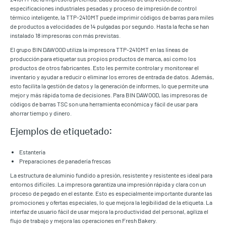
especificaciones industriales pesadas y proceso de impresión de control
térmico inteligente, la TTP-2410MT puede imprimir códigos de barras para miles
de productos a velocidades de 14 pulgadas por segundo. Hasta la fecha se han
instalado 18 impresoras con más previstas.
El grupo BIN DAWOOD utiliza la impresora TTP-2410MT en las líneas de
producción para etiquetar sus propios productos de marca, así como los
productos de otros fabricantes. Esto les permite controlar y monitorear el
inventario y ayudar a reducir o eliminar los errores de entrada de datos. Además,
esto facilita la gestión de datos y la generación de informes, lo que permite una
mejor y más rápida toma de decisiones. Para BIN DAWOOD, las impresoras de
códigos de barras TSC son una herramienta económica y fácil de usar para
ahorrar tiempo y dinero.
Ejemplos de etiquetado:
Estantería
Preparaciones de panadería frescas
La estructura de aluminio fundido a presión, resistente y resistente es ideal para
entornos difíciles. La impresora garantiza una impresión rápida y clara con un
proceso de pegado en el estante. Esto es especialmente importante durante las
promociones y ofertas especiales, lo que mejora la legibilidad de la etiqueta. La
interfaz de usuario fácil de usar mejora la productividad del personal, agiliza el
flujo de trabajo y mejora las operaciones en Fresh Bakery.