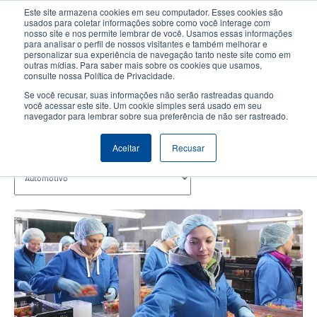
Passar
Este site armazena cookies em seu computador. Esses cookies são
para
usados para coletar informações sobre como você interage com
o
nosso site e nos permite lembrar de você. Usamos essas informações
User
User
para analisar o perfil de nossos visitantes e também melhorar e
conteúdo
personalizar sua experiência de navegação tanto neste site como em
account
Anonym
principal
Seletor de Produto
Contactar Vendas
outras mídias. Para saber mais sobre os cookies que usamos,
Header
consulte nossa Política de Privacidade.
menu
Se você recusar, suas informações não serão rastreadas quando
você acessar este site. Um cookie simples será usado em seu
navegador para lembrar sobre sua preferência de não ser rastreado.
Automotivo
Aceitar
Recusar
tópicos