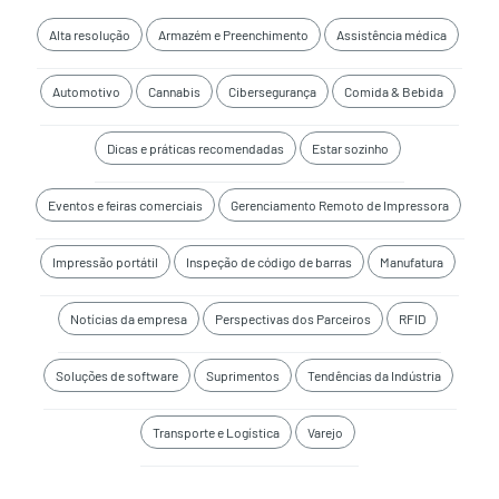
Alta resolução
Armazém e Preenchimento
Assistência médica
Automotivo
Cannabis
Cibersegurança
Comida & Bebida
Dicas e práticas recomendadas
Estar sozinho
Eventos e feiras comerciais
Gerenciamento Remoto de Impressora
Impressão portátil
Inspeção de código de barras
Manufatura
Notícias da empresa
Perspectivas dos Parceiros
RFID
Soluções de software
Suprimentos
Tendências da Indústria
Transporte e Logística
Varejo