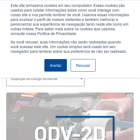
Passar
Este site armazena cookies em seu computador. Esses cookies são
para
usados para coletar informações sobre como você interage com
o
nosso site e nos permite lembrar de você. Usamos essas informações
User
User
para analisar o perfil de nossos visitantes e também melhorar e
conteúdo
personalizar sua experiência de navegação tanto neste site como em
account
Anonym
principal
Seletor de Produto
Contactar Vendas
outras mídias. Para saber mais sobre os cookies que usamos,
Header
consulte nossa Política de Privacidade.
menu
Se você recusar, suas informações não serão rastreadas quando
você acessar este site. Um cookie simples será usado em seu
navegador para lembrar sobre sua preferência de não ser rastreado.
Inspeção De Código De Barras
Aceitar
Recusar
tópicos