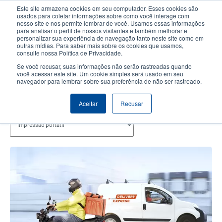
Passar
Este site armazena cookies em seu computador. Esses cookies são
para
usados para coletar informações sobre como você interage com
o
nosso site e nos permite lembrar de você. Usamos essas informações
User
User
para analisar o perfil de nossos visitantes e também melhorar e
conteúdo
personalizar sua experiência de navegação tanto neste site como em
account
Anonym
principal
Seletor de Produto
Contactar Vendas
outras mídias. Para saber mais sobre os cookies que usamos,
Header
consulte nossa Política de Privacidade.
menu
Se você recusar, suas informações não serão rastreadas quando
você acessar este site. Um cookie simples será usado em seu
navegador para lembrar sobre sua preferência de não ser rastreado.
Impressão Portátil
Aceitar
Recusar
tópicos