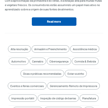
Com a aproximação da primavera e do verão, é a estação alta para muitas frutas
e vegetais frescos. Os consumidores estão assumindo um papel mais ativo no
aprendizado sobre a origem de suas fontes de alimentos.
Read more
Alta resolução
Armazém e Preenchimento
Assistência médica
Automotivo
Cannabis
Cibersegurança
Comida & Bebida
Dicas e práticas recomendadas
Estar sozinho
Eventos e feiras comerciais
Gerenciamento Remoto de Impressora
Impressão portátil
Inspeção de código de barras
Manufatura