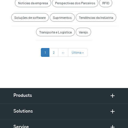
Notícias da empresa
Perspectivas dos Parceiros
RFID
Soluções de software
Suprimentos
Tendências da Indústria
Transporte e Logística
Varejo
Paginação
Página
1
Página
2
Próxima
››
Última
Última »
atual
página
página
Products
Solutions
Service