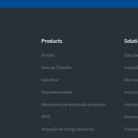
Products
Solut
Portátil
Soluçõ
Área de Trabalho
Inspeçã
Industrial
Alta re
Empreendimento
Impress
Mecanismo de impressão e módulos
Impress
RFID
Impress
Inspeção de código de barras
Pulseir