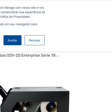
ê interage com nosso site e nos
Empresa
Login / Registro
Latin America [Português]
er
User
e personalizar sua experiência de
lítica de Privacidade.
count
Anonymous
usado em seu navegador para
Seletor de Produto
Contactar Vendas
Header
nu
Aceitar
Recusar
Impressoras Industriais ODV-2D Enterprise Série T8000 de 6 Polegadas