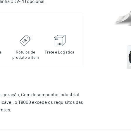
linha ODV-2D opcional.
a
Rótulos de
Frete e Logística
produto e item
ima geração. Com desempenho industrial
ficável, o T8000 excede os requisitos das
entes.