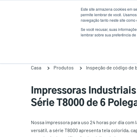
Passar
Este site armazena cookies em se
para
permite lembrar de você. Usamos 
o
navegação tanto neste site como 
conteúdo
Se você recusar, suas informaçõe
Produtos
Sol
lembrar sobre sua preferência de 
principal
Casa
Produtos
Inspeção de código de 
Impressoras Industriai
Série T8000 de 6 Poleg
Nossa impressora para uso 24 horas por dia com 
versátil, a série T8000 apresenta tela colorida, 