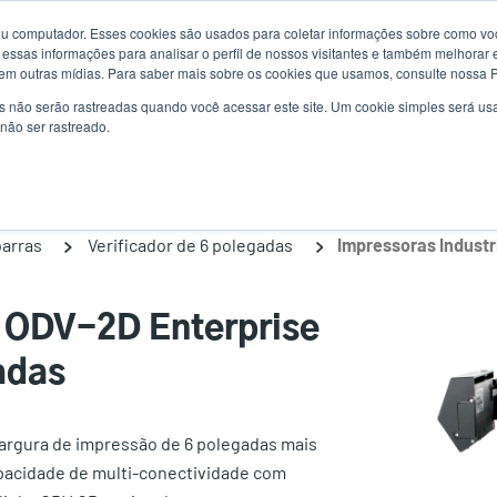
u computador. Esses cookies são usados para coletar informações sobre como voc
Notícias
Us
essas informações para analisar o perfil de nossos visitantes e também melhorar 
em outras mídias. Para saber mais sobre os cookies que usamos, consulte nossa Po
ac
s não serão rastreadas quando você acessar este site. Um cookie simples será 
uções
Serviço
Suporte e downloads
Sócios
não ser rastreado.
me
barras
Verificador de 6 polegadas
s ODV-2D Enterprise
adas
largura de impressão de 6 polegadas mais
capacidade de multi-conectividade com