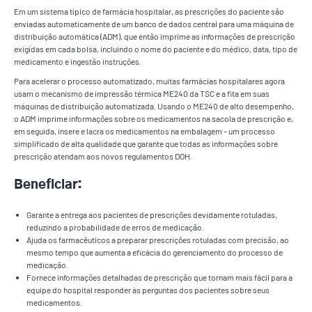
Em um sistema típico de farmácia hospitalar, as prescrições do paciente são
enviadas automaticamente de um banco de dados central para uma máquina de
distribuição automática (ADM), que então imprime as informações de prescrição
exigidas em cada bolsa, incluindo o nome do paciente e do médico, data, tipo de
medicamento e ingestão instruções.
Para acelerar o processo automatizado, muitas farmácias hospitalares agora
usam o mecanismo de impressão térmica ME240 da TSC e a fita em suas
máquinas de distribuição automatizada. Usando o ME240 de alto desempenho,
o ADM imprime informações sobre os medicamentos na sacola de prescrição e,
em seguida, insere e lacra os medicamentos na embalagem - um processo
simplificado de alta qualidade que garante que todas as informações sobre
prescrição atendam aos novos regulamentos DOH.
Beneficiar:
Garante a entrega aos pacientes de prescrições devidamente rotuladas,
reduzindo a probabilidade de erros de medicação.
Ajuda os farmacêuticos a preparar prescrições rotuladas com precisão, ao
mesmo tempo que aumenta a eficácia do gerenciamento do processo de
medicação.
Fornece informações detalhadas de prescrição que tornam mais fácil para a
equipe do hospital responder às perguntas dos pacientes sobre seus
medicamentos.