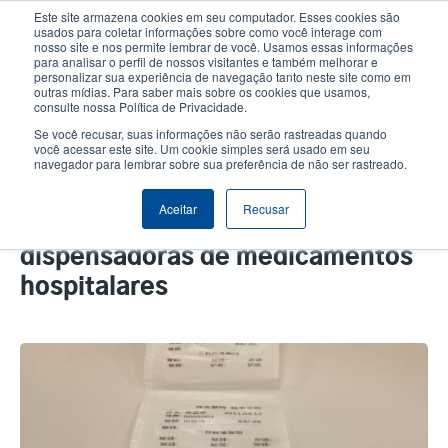
Passar
Este site armazena cookies em seu computador. Esses cookies são
para
usados para coletar informações sobre como você interage com
o
nosso site e nos permite lembrar de você. Usamos essas informações
User
User
para analisar o perfil de nossos visitantes e também melhorar e
conteúdo
personalizar sua experiência de navegação tanto neste site como em
account
Anonym
principal
Seletor de Produto
Contactar Vendas
outras mídias. Para saber mais sobre os cookies que usamos,
Header
consulte nossa Política de Privacidade.
menu
Se você recusar, suas informações não serão rastreadas quando
você acessar este site. Um cookie simples será usado em seu
navegador para lembrar sobre sua preferência de não ser rastreado.
O mecanismo de impressão
ME240 prova ser a solução
Aceitar
Recusar
perfeita para máquinas
dispensadoras de medicamentos
hospitalares