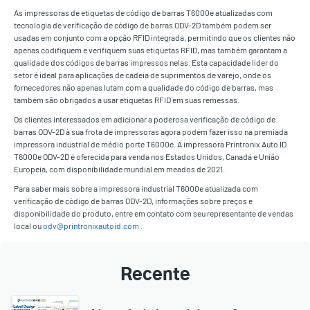
As impressoras de etiquetas de código de barras T6000e atualizadas com
tecnologia de verificação de código de barras ODV-2D também podem ser
usadas em conjunto com a opção RFID integrada, permitindo que os clientes não
apenas codifiquem e verifiquem suas etiquetas RFID, mas também garantam a
qualidade dos códigos de barras impressos nelas. Esta capacidade líder do
setor é ideal para aplicações de cadeia de suprimentos de varejo, onde os
fornecedores não apenas lutam com a qualidade do código de barras, mas
também são obrigados a usar etiquetas RFID em suas remessas.
Os clientes interessados em adicionar a poderosa verificação de código de
barras ODV-2D à sua frota de impressoras agora podem fazer isso na premiada
impressora industrial de médio porte T6000e. A impressora Printronix Auto ID
T6000e ODV-2D é oferecida para venda nos Estados Unidos, Canadá e União
Europeia, com disponibilidade mundial em meados de 2021.
Para saber mais sobre a impressora industrial T6000e atualizada com
verificação de código de barras ODV-2D, informações sobre preços e
disponibilidade do produto, entre em contato com seu representante de vendas
local ou
odv@printronixautoid.com
.
Recente