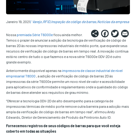
Janeiro 19, 2021
Varejo
RFID
Inspeção de código de barras
Notícias da empresa
Share
Faceb
Twi
E
Nossa
premiada Série T6000e
ficou ainda melhor.
Temos o prazer de anunciar a adição da tecnologia de verificação de código de
barras 2D às nossas impressoras industriais de médio porte, que expande seus
recursos de verificação de código de barras em tempo real. A inovação contínua
está no centro de tudo o que fazemos e a nova série T6000e ODV-2D é outro
grande exemplo.
Anteriormente disponível apenas na
impressora de classe industrial de nível
empresarial T8000
, a adição de verificação de código de barras 2D às
impressoras da série T6000e permite um novo nível de valor e acessibilidade
para aplicativos de conformidade e regulamentares onde a qualidade do código
de barras deve atender aos requisitos de grau mínimo.
“Oferecer a tecnologia ODV-2D de alto desempenho para a categoria de
impressoras térmicas de médio porte remove outra barreira para a adoção mais
ampla da verificação de código de barras em tempo real”, afirmou Andy
Edwards, Diretor de Gerenciamento de Produto da Printronix Auto ID.
Fornecemos registros de seus códigos de barras para que você esteja
coberto em todas as situações