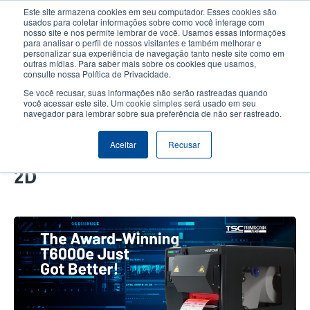
Passar
Este site armazena cookies em seu computador. Esses cookies são
para
usados para coletar informações sobre como você interage com
o
nosso site e nos permite lembrar de você. Usamos essas informações
User
User
para analisar o perfil de nossos visitantes e também melhorar e
conteúdo
personalizar sua experiência de navegação tanto neste site como em
account
Anonym
principal
Seletor de Produto
Contactar Vendas
outras mídias. Para saber mais sobre os cookies que usamos,
Header
consulte nossa Política de Privacidade.
menu
Se você recusar, suas informações não serão rastreadas quando
você acessar este site. Um cookie simples será usado em seu
navegador para lembrar sobre sua preferência de não ser rastreado.
Como fortalecemos nosso
portfólio de verificadores de
Aceitar
Recusar
código de barras em linha ODV-
2D