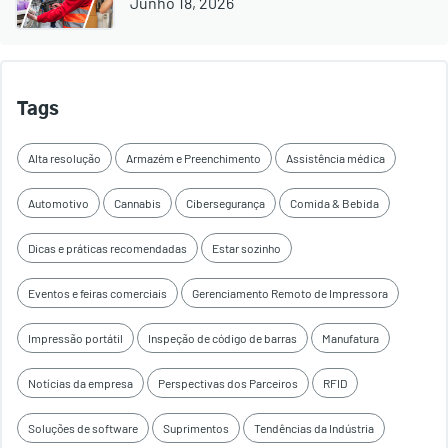
Junho 18, 2026
Tags
Alta resolução
Armazém e Preenchimento
Assistência médica
Automotivo
Cannabis
Cibersegurança
Comida & Bebida
Dicas e práticas recomendadas
Estar sozinho
Eventos e feiras comerciais
Gerenciamento Remoto de Impressora
Impressão portátil
Inspeção de código de barras
Manufatura
Notícias da empresa
Perspectivas dos Parceiros
RFID
Soluções de software
Suprimentos
Tendências da Indústria