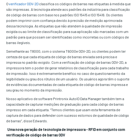
O
verificador ODV-2D
classifica os códigos de barras nas etiquetas à medida que
são impressas. A tecnologia atende aos padrões da indústria para classificação
de código de barras com base nos padrões ISO 15415 e ISO 15416. Os clientes
podem imprimir com confiança devido à precisão de medição aprimorada
dessa tecnologia. As etiquetas que não atendem à qualidade de impressão
exigida ou ao limite de classificação para sua aplicação são marcadas com um
padrão para que possam ser identificadas como incorretas ou com códigos de
barras ilegíveis.
Semelhante ao T8000, com o sistema T6000e ODV-2D, os clientes podem ter
certeza de que cada etiqueta de código de barras enviada será precisa e
impressa no padrão exigido. Com a verificação de código de barras ODV-2D, a
impressora tem o poder de gerar relatórios de classificação para cada trabalho
de impressão. Isso é extremamente benéfico no caso de questionamento da
legibilidade ou grau dos rótulos de um usuário. Os usuários agora têm o suporte
de evidências documentadas de cada etiqueta de código de barras impressa e
seu grau no momento da impressão.
Nosso aplicativo de software Printronix AutoID Data Manager também tem a
capacidade de capturar medições de graduação para cada código de barras
impresso em cada etiqueta. “Temos clientes que usam esta ferramenta de
captura de dados para defender com sucesso estornos de qualidade de código
de barras”, disse Edwards.
Uma nova geração de tecnologia de impressora - RFID em conjunto com
verificação de código de barras ODV