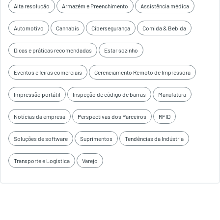
Alta resolução
Armazém e Preenchimento
Assistência médica
Automotivo
Cannabis
Cibersegurança
Comida & Bebida
Dicas e práticas recomendadas
Estar sozinho
Eventos e feiras comerciais
Gerenciamento Remoto de Impressora
Impressão portátil
Inspeção de código de barras
Manufatura
Notícias da empresa
Perspectivas dos Parceiros
RFID
Soluções de software
Suprimentos
Tendências da Indústria
Transporte e Logística
Varejo