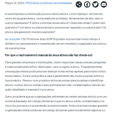
Share
Faceb
Twi
E
Março 10, 2021
RFID
Dicas e práticas recomendadas
A sua empresa ou instituição possui vários ativos, como laptops, servidores,
racks de equipamentos, computadores portáteis, ferramentas de alto valor e
outros hardwares? É difícil controlar esses ativos? Onde eles estão? Quem tem
qual ativo? Um ativo ou classe de ativo precisa ser reparado ou substituído? Os
ativos desaparecem misteriosamente?
As soluções
TSC Printronix Auto ID RFID podem economizar muito tempo e
dinheiro no rastreamento e manutenção de um inventário organizado dos ativos
de sua empresa.
Por que o rastreamento manual de seus ativos não faz check-out
Para grandes empresas e instituições, obter respostas claras a essas perguntas
é tradicionalmente difícil, demorado, caro e sujeito a erros. Freqüentemente,
uma equipe inteira pode precisar dedicar horas extras apenas para reunir todos
esses dados. Esta é uma prática cara e geralmente não muito popular entre os
funcionários. Mesmo com projetos de horas extras para localizar e identificar
ativos, muitos ativos muitas vezes permanecem não contabilizados devido ao
quão detalhado e manual é o processo.
Outro problema que as organizações enfrentam ao tentar rastrear ativos com um
sistema baseado em código de barras é que os ativos serão contabilizados no
início do processo e se perderão posteriormente. Embora a maioria das grandes
organizações tenha sistemas de código de barras para inicialmente registrar ou