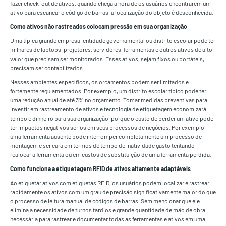
fazer check-out de ativos, quando chega a hora de os usuários encontrarem um
ativo para escanear o código de barras, a localização do objeto é desconhecida.
Como ativos não rastreados colocam pressão em sua organização
Uma típica grande empresa, entidade governamental ou distrito escolar pode ter
milhares de laptops, projetores, servidores, ferramentas e outros ativos de alto
valor que precisam ser monitorados. Esses ativos, sejam fixos ou portáteis,
precisam ser contabilizados.
Nesses ambientes específicos, os orçamentos podem ser limitados e
fortemente regulamentados. Por exemplo, um distrito escolar típico pode ter
uma redução anual de até 3% no orçamento. Tomar medidas preventivas para
investir em rastreamento de ativos e tecnologia de etiquetagem economizará
tempo e dinheiro para sua organização, porque o custo de perder um ativo pode
ter impactos negativos sérios em seus processos de negócios. Por exemplo,
uma ferramenta ausente pode interromper completamente um processo de
montagem e ser cara em termos de tempo de inatividade gasto tentando
realocar a ferramenta ou em custos de substituição de uma ferramenta perdida.
Como funciona a etiquetagem RFID de ativos altamente adaptáveis
Ao etiquetar ativos com etiquetas RFID, os usuários podem localizar e rastrear
rapidamente os ativos com um grau de precisão significativamente maior do que
o processo de leitura manual de códigos de barras. Sem mencionar que ele
elimina a necessidade de turnos tardios e grande quantidade de mão de obra
necessária para rastrear e documentar todas as ferramentas e ativos em uma