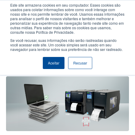
Passar
Este site armazena cookies em seu computador. Esses cookies são
para
usados para coletar informações sobre como você interage com
o
nosso site e nos permite lembrar de você. Usamos essas informações
User
User
para analisar o perfil de nossos visitantes e também melhorar e
conteúdo
personalizar sua experiência de navegação tanto neste site como em
account
Anonym
principal
Seletor de Produto
Contactar Vendas
outras mídias. Para saber mais sobre os cookies que usamos,
Header
consulte nossa Política de Privacidade.
menu
Se você recusar, suas informações não serão rastreadas quando
você acessar este site. Um cookie simples será usado em seu
navegador para lembrar sobre sua preferência de não ser rastreado.
Como as tags RFID On-Metal
mantêm seu estoque sob controle
Aceitar
Recusar