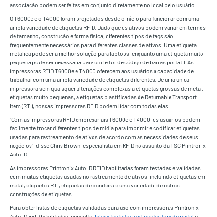
associação podem ser feitas em conjunto diretamente no local pelo usuário.
O T6000e e o T4000 foram projetados desde o início para funcionar com uma
ampla variedade de etiquetas RFID. Dado que os ativos podem variar em termos
de tamanho, construção e forma física, diferentes tipos de tags são
frequentemente necessários para diferentes classes de ativos. Uma etiqueta
metálica pode ser a melhor solução para laptops, enquanto uma etiqueta muito
pequena pode ser necessária para um leitor de código de barras portátil. As
impressoras RFID T6000e e T4000 oferecem aos usuários a capacidade de
trabalhar com uma ampla variedade de etiquetas diferentes. De uma única
impressora sem quaisquer alterações complexas a etiquetas grossas de metal,
etiquetas muito pequenas, a etiquetas plastificadas de Returnable Transport
Item (RTI), nossas impressoras RFID podem lidar com todas elas.
“Com as impressoras RFID empresariais T6000e e T4000, os usuários podem
facilmente trocar diferentes tipos de mídia para imprimir e codificar etiquetas
usadas para rastreamento de ativos de acordo com as necessidades de seus
negócios”, disse Chris Brown, especialista em RFID no assunto da TSC Printronix
Auto ID .
As impressoras Printronix Auto ID RFID habilitadas foram testadas e validadas
com muitas etiquetas usadas no rastreamento de ativos, incluindo etiquetas em
metal, etiquetas RTI, etiquetas de bandeira e uma variedade de outras
construções de etiquetas.
Para obter listas de etiquetas validadas para uso com impressoras Printronix
Auto ID RFID habilitadas, consulte:
Inlays testados e etiquetas fora de metal
e