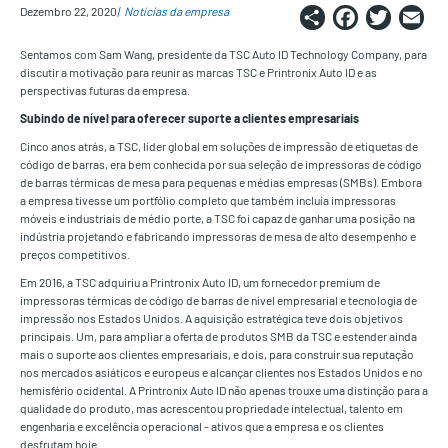
Share
Faceb
Twi
E
Dezembro 22, 2020
Notícias da empresa
Sentamos com Sam Wang, presidente da TSC Auto ID Technology Company, para
discutir a motivação para reunir as marcas TSC e Printronix Auto ID e as
perspectivas futuras da empresa.
Subindo de nível para oferecer suporte a clientes empresariais
Cinco anos atrás, a TSC, líder global em soluções de impressão de etiquetas de
código de barras, era bem conhecida por sua seleção de impressoras de código
de barras térmicas de mesa para pequenas e médias empresas (SMBs). Embora
a empresa tivesse um portfólio completo que também incluía impressoras
móveis e industriais de médio porte, a TSC foi capaz de ganhar uma posição na
indústria projetando e fabricando impressoras de mesa de alto desempenho e
preços competitivos.
Em 2016, a TSC adquiriu a Printronix Auto ID, um fornecedor premium de
impressoras térmicas de código de barras de nível empresarial e tecnologia de
impressão nos Estados Unidos. A aquisição estratégica teve dois objetivos
principais. Um, para ampliar a oferta de produtos SMB da TSC e estender ainda
mais o suporte aos clientes empresariais, e dois, para construir sua reputação
nos mercados asiáticos e europeus e alcançar clientes nos Estados Unidos e no
hemisfério ocidental. A Printronix Auto ID não apenas trouxe uma distinção para a
qualidade do produto, mas acrescentou propriedade intelectual, talento em
engenharia e excelência operacional - ativos que a empresa e os clientes
desfrutam hoje.