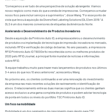
“Começamos a ver tudo de uma perspectiva de solução abrangente. Víamos
nosso negócio como mais do que a venda de impressoras. Começamos a mudar
nosso foco para incluir serviços e suprimentos ”, disse Wang. “Foi esse ponto de
vista que levou à aquisição da Diversified Labeling Solutions (DLS) em 2019.” A
DLS é um dos maiores conversores de etiquetas da América do Norte.
Acelerando o Desenvolvimento de Produtos Inovadores
Desde a aquisição da Printronix Auto ID, a empresa acelerou o desenvolvimento
de produtos e a implantação de tecnologia de impressão inovadora no mercado,
incluindo RFID e verificação de código de barras. No ano passado, a impressora
RFID Printronix Auto ID T6000e foi reconhecida como os melhores produtos de
2020 pelo RFID Journal, a principal fonte mundial de notícias e informações
sobre RFID.
“A equipe trabalhou muito para trazer mais lançamentos de produtos nos últimos
3-4 anos do que nos 10 anos anteriores”, acrescentou Wang.
No próximo ano, os clientes continuarão a ver uma renovação do investimento
da empresa nas mais recentes soluções de rastreamento e identificação de
ativos. O relacionamento entre as duas marcas significa que os clientes ganham
acesso exclusivo a uma gama completa de produtos e podem adotar tecnologia
de ponta em todos os níveis do portfólio TSC Printronix Auto ID.
Um foco na mobilidade
Mobilidade é um dos segmentos de crescimento mais rápido para TSC