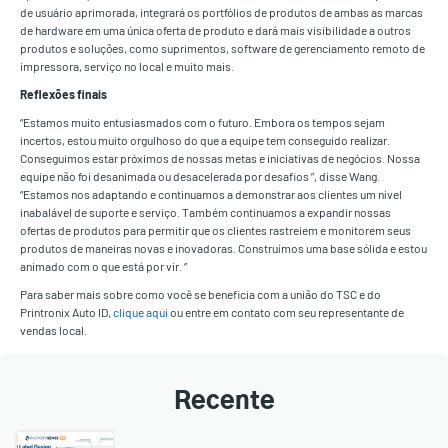
de usuário aprimorada, integrará os portfólios de produtos de ambas as marcas
de hardware em uma única oferta de produto e dará mais visibilidade a outros
produtos e soluções, como suprimentos, software de gerenciamento remoto de
impressora, serviço no local e muito mais.
Reflexões finais
“Estamos muito entusiasmados com o futuro. Embora os tempos sejam
incertos, estou muito orgulhoso do que a equipe tem conseguido realizar.
Conseguimos estar próximos de nossas metas e iniciativas de negócios. Nossa
equipe não foi desanimada ou desacelerada por desafios ”, disse Wang.
“Estamos nos adaptando e continuamos a demonstrar aos clientes um nível
inabalável de suporte e serviço. Também continuamos a expandir nossas
ofertas de produtos para permitir que os clientes rastreiem e monitorem seus
produtos de maneiras novas e inovadoras. Construímos uma base sólida e estou
animado com o que está por vir. ”
Para saber mais sobre como você se beneficia com a união do TSC e do
Printronix Auto ID,
clique aqui
ou entre em contato com seu representante de
vendas local.
Recente