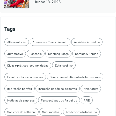
Junho 18, 2026
Tags
Alta resolução
Armazém e Preenchimento
Assistência médica
Automotivo
Cannabis
Cibersegurança
Comida & Bebida
Dicas e práticas recomendadas
Estar sozinho
Eventos e feiras comerciais
Gerenciamento Remoto de Impressora
Impressão portátil
Inspeção de código de barras
Manufatura
Notícias da empresa
Perspectivas dos Parceiros
RFID
Soluções de software
Suprimentos
Tendências da Indústria