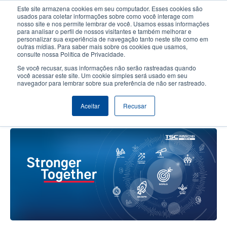
Passar
Este site armazena cookies em seu computador. Esses cookies são
para
usados para coletar informações sobre como você interage com
o
nosso site e nos permite lembrar de você. Usamos essas informações
User
User
para analisar o perfil de nossos visitantes e também melhorar e
conteúdo
personalizar sua experiência de navegação tanto neste site como em
account
Anonym
principal
Seletor de Produto
Contactar Vendas
outras mídias. Para saber mais sobre os cookies que usamos,
Header
consulte nossa Política de Privacidade.
menu
Se você recusar, suas informações não serão rastreadas quando
você acessar este site. Um cookie simples será usado em seu
navegador para lembrar sobre sua preferência de não ser rastreado.
EXCLUSIVO: Unindo Nossas
Marcas e Impacto para a Empresa
Aceitar
Recusar