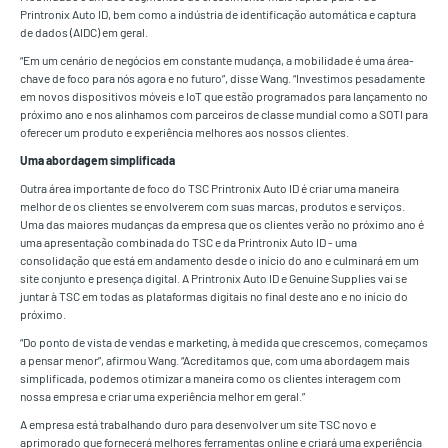
Printronix Auto ID, bem como a indústria de identificação automática e captura
de dados (AIDC) em geral.
“Em um cenário de negócios em constante mudança, a mobilidade é uma área-
chave de foco para nós agora e no futuro”, disse Wang. “Investimos pesadamente
em novos dispositivos móveis e IoT que estão programados para lançamento no
próximo ano e nos alinhamos com parceiros de classe mundial como a SOTI para
oferecer um produto e experiência melhores aos nossos clientes.
Uma abordagem simplificada
Outra área importante de foco do TSC Printronix Auto ID é criar uma maneira
melhor de os clientes se envolverem com suas marcas, produtos e serviços.
Uma das maiores mudanças da empresa que os clientes verão no próximo ano é
uma apresentação combinada do TSC e da Printronix Auto ID - uma
consolidação que está em andamento desde o início do ano e culminará em um
site conjunto e presença digital. A Printronix Auto ID e Genuine Supplies vai se
juntar à TSC em todas as plataformas digitais no final deste ano e no início do
próximo.
“Do ponto de vista de vendas e marketing, à medida que crescemos, começamos
a pensar menor”, afirmou Wang. “Acreditamos que, com uma abordagem mais
simplificada, podemos otimizar a maneira como os clientes interagem com
nossa empresa e criar uma experiência melhor em geral.”
A empresa está trabalhando duro para desenvolver um site TSC novo e
aprimorado que fornecerá melhores ferramentas online e criará uma experiência