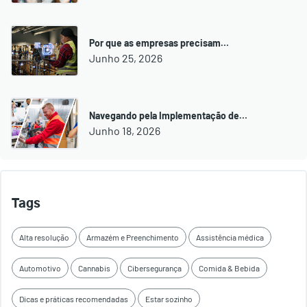
Por que as empresas precisam…
Junho 25, 2026
Navegando pela Implementação de…
Junho 18, 2026
Tags
Alta resolução
Armazém e Preenchimento
Assistência médica
Automotivo
Cannabis
Cibersegurança
Comida & Bebida
Dicas e práticas recomendadas
Estar sozinho