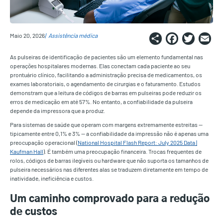
Share
Faceb
Twi
E
Maio 20, 2026
Assistência médica
As pulseiras de identificação de pacientes são um elemento fundamental nas
operações hospitalares modernas. Elas conectam cada paciente ao seu
prontuário clínico, facilitando a administração precisa de medicamentos, os
exames laboratoriais, o agendamento de cirurgias e o faturamento. Estudos
demonstram que a leitura de códigos de barras em pulseiras pode reduzir os
erros de medicação em até 57%. No entanto, a confiabilidade da pulseira
depende da impressora que a produz.
Para sistemas de saúde que operam com margens extremamente estreitas —
tipicamente entre 0,1% e 3% — a confiabilidade da impressão não é apenas uma
preocupação operacional (
National Hospital Flash Report: July 2025 Data |
Kaufman Hall
). É também uma preocupação financeira. Trocas frequentes de
rolos, códigos de barras ilegíveis ou hardware que não suporta os tamanhos de
pulseira necessários nas diferentes alas se traduzem diretamente em tempo de
inatividade, ineficiência e custos.
Um caminho comprovado para a redução
de custos