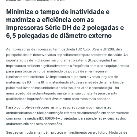
Minimize o tempo de inatividade e
maximize a eficiência com as
impressoras Série DH de 2 polegadas e
6,5 polegadas de diâmetro externo
As impressoras de impressão térmica direta TSC Auto ID Série DH220L de 2
polegadas foram desenvolvidas especificamente para ambientes de saúde. Ao
suportar rolos de mídia com maior diâmetro externo (6,5 polegadas), as
impressoras reduzem significativamente a frequência com que a equipe precisa
parar para trocar os rolos, mantendo os postos de enfermagem em
funcionamento contínuo. As impressoras suportam diversas larguras de
materiais, de 60 mm a 10 mm, atendendo a toda a variedade de tamanhos de
pulseira utilizados nas unidades de adultos, pediatria e neonatologia. Um
amortecedor de mídia integrado mantém tensão constante para garantir
qualidade de impressão confiável mesmo com rolos mais pesados.
Para o controle de infecções, as impressoras contam com gabinetes
antimicrobianos de fácil desinfecção e fontes de alimentação em conformidade
com a norma médica IEC 60601-1 — projetadas para atender às exigências dos
ambientes clínicos sem concessões.
Seu design modular também protege o investimento para o futuro. Módulos de