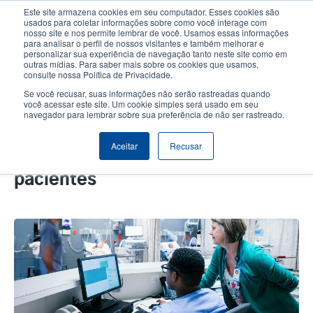
Passar
Este site armazena cookies em seu computador. Esses cookies são
para
usados para coletar informações sobre como você interage com
o
nosso site e nos permite lembrar de você. Usamos essas informações
User
User
para analisar o perfil de nossos visitantes e também melhorar e
conteúdo
personalizar sua experiência de navegação tanto neste site como em
account
Anonym
principal
Seletor de Produto
Contactar Vendas
outras mídias. Para saber mais sobre os cookies que usamos,
Header
consulte nossa Política de Privacidade.
menu
Se você recusar, suas informações não serão rastreadas quando
você acessar este site. Um cookie simples será usado em seu
navegador para lembrar sobre sua preferência de não ser rastreado.
A importância de escolher a
impressora certa para as
Aceitar
Recusar
pulseiras de identificação de
pacientes