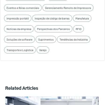
Eventos e feiras comerciais
Gerenciamento Remoto de Impressora
Impressão portátil
Inspeção de código de barras
Manufatura
Notícias da empresa
Perspectivas dos Parceiros
RFID
Soluções de software
Suprimentos
Tendências da Indústria
Transporte e Logística
Varejo
Related Articles