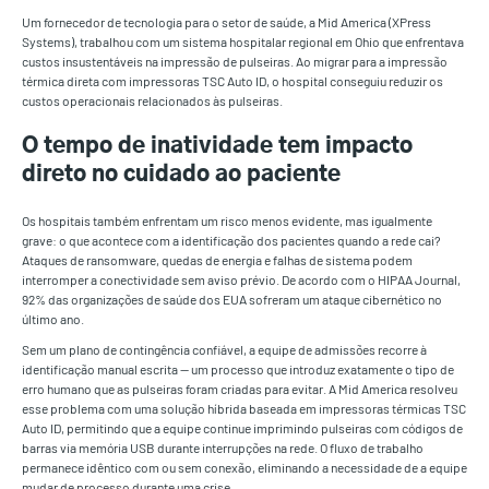
Um fornecedor de tecnologia para o setor de saúde, a Mid America (XPress
Systems), trabalhou com um sistema hospitalar regional em Ohio que enfrentava
custos insustentáveis na impressão de pulseiras. Ao migrar para a impressão
térmica direta com impressoras TSC Auto ID, o hospital conseguiu reduzir os
custos operacionais relacionados às pulseiras.
O tempo de inatividade tem impacto
direto no cuidado ao paciente
Os hospitais também enfrentam um risco menos evidente, mas igualmente
grave: o que acontece com a identificação dos pacientes quando a rede cai?
Ataques de ransomware, quedas de energia e falhas de sistema podem
interromper a conectividade sem aviso prévio. De acordo com o HIPAA Journal,
92% das organizações de saúde dos EUA sofreram um ataque cibernético no
último ano.
Sem um plano de contingência confiável, a equipe de admissões recorre à
identificação manual escrita — um processo que introduz exatamente o tipo de
erro humano que as pulseiras foram criadas para evitar. A Mid America resolveu
esse problema com uma solução híbrida baseada em impressoras térmicas TSC
Auto ID, permitindo que a equipe continue imprimindo pulseiras com códigos de
barras via memória USB durante interrupções na rede. O fluxo de trabalho
permanece idêntico com ou sem conexão, eliminando a necessidade de a equipe
mudar de processo durante uma crise.