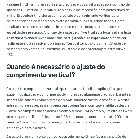
Na série TH DH, a impressão de alta precisão é possível graças ao algoritmo de
ajuste de DPI vertical, que minimiza o desvio de impressão para vários tipos de
mídia. Esse algoritmo ajusta com precisão o comprimento vertical para
corresponder ao comprimento exato da mídia que está sendo usada. Como
resultado, o conteúdo pode ser impresso no local desejado com excelente
legibilidade e precisão. A função de ajuste de DPI vertical está localizada na lista
do menu “Advanced (Avançado)” das configurações da impressora e pode ser
facilmente ajustada ativando a função “Vertical Length Adjustment (Ajuste de
comprimento vertical)” e inserindo um intervalo de porcentagem entre 90% e
115%.
Quando é necessário o ajuste do
comprimento vertical?
O ajuste de comprimento vertical é particularmente útil em aplicações que
exigem localização e comprimento de impressão altamente precisos. Durante a
impressão, fatores como a força de rebobinamento da fita, a tensão ou o atrito
entre a mídia e as peças da impressora podem fazer com que a mídia se desvie.
O desvio da impressão se acumula com o tempo. Por exemplo, um erro de 1% em
uma etiqueta de 5 mm é de apenas 0,05 mm, mas em uma etiqueta de 200 mm
seria de 2 mm. Em outras palavras, quanto mais longa for a etiqueta, mais
perceptível será o desvio.
O ajuste do comprimento vertical é especialmente útil ao fazer a transição de