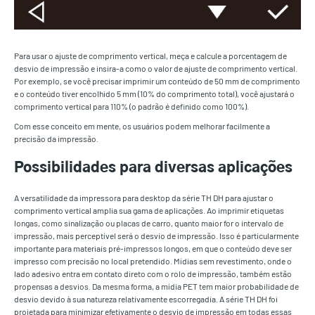
Para usar o ajuste de comprimento vertical, meça e calcule a porcentagem de
desvio de impressão e insira-a como o valor de ajuste de comprimento vertical.
Por exemplo, se você precisar imprimir um conteúdo de 50 mm de comprimento
e o conteúdo tiver encolhido 5 mm (10% do comprimento total), você ajustará o
comprimento vertical para 110% (o padrão é definido como 100%).
Com esse conceito em mente, os usuários podem melhorar facilmente a
precisão da impressão.
Possibilidades para diversas aplicações
A versatilidade da impressora para desktop da série TH DH para ajustar o
comprimento vertical amplia sua gama de aplicações. Ao imprimir etiquetas
longas, como sinalização ou placas de carro, quanto maior for o intervalo de
impressão, mais perceptível será o desvio de impressão. Isso é particularmente
importante para materiais pré-impressos longos, em que o conteúdo deve ser
impresso com precisão no local pretendido. Mídias sem revestimento, onde o
lado adesivo entra em contato direto com o rolo de impressão, também estão
propensas a desvios. Da mesma forma, a mídia PET tem maior probabilidade de
desvio devido à sua natureza relativamente escorregadia. A série TH DH foi
projetada para minimizar efetivamente o desvio de impressão em todas essas