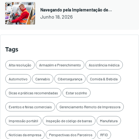
Navegando pela Implementação de…
Junho 18, 2026
Tags
Alta resolução
Armazém e Preenchimento
Assistência médica
Automotivo
Cannabis
Cibersegurança
Comida & Bebida
Dicas e práticas recomendadas
Estar sozinho
Eventos e feiras comerciais
Gerenciamento Remoto de Impressora
Impressão portátil
Inspeção de código de barras
Manufatura
Notícias da empresa
Perspectivas dos Parceiros
RFID