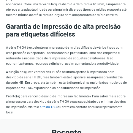
aplicações. Com uma faixa de largura de mídia de 15 mm a 120 mm, a impressora
oferece alta adaptabilidade para imprimir diversos tipos de mídias e suporta até
mesmo mídias de até 10 mm de largura com adaptadores de mídia estreita.
Garantia de impressão de alta precisão
para etiquetas difíceiss
A série TH DH é excelente na impressão de mídias difíceis de vários tipos com
uma precisão excepcional, aprimorando o profissionalismo das etiquetas e
reduzindo a necessidade de reimpressão de etiquetas defeituosas. Isso
economiza tempo, recursos e dinheiro, assim aumentando a produtividade.
A função de ajuste vertical de DPI não se limita apenas à impressora para
desktop da série TH DH, mas também está disponível na impressora industrial
da série MB. Em breve, ela também estará disponível na maioria dos modelos de
impressoras TSC, expandindo as possibilidades de impressão.
Pronto(a) para vencer o desvio de impressão facilmente? Para saber mais sobre
a impressora para desktop da série TH DH e sua capacidade de eliminar desvios
de impressão, visite o
site da TSC
ou entre em contato com seu representante
local.