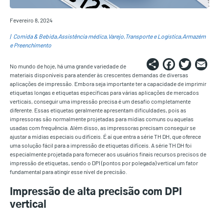
Fevereiro 8, 2024
Comida & Bebida
Assistência médica
Varejo
Transporte e Logística
Armazém
e Preenchimento
Share
Faceb
Twi
E
No mundo de hoje, há uma grande variedade de
materiais disponíveis para atender às crescentes demandas de diversas
aplicações de impressão. Embora seja importante ter a capacidade de imprimir
etiquetas longas e etiquetas específicas para várias aplicações de mercados
verticais, conseguir uma impressão precisa é um desafio completamente
diferente. Essas etiquetas geralmente apresentam dificuldades, pois as
impressoras são normalmente projetadas para mídias comuns ou aquelas
usadas com frequência. Além disso, as impressoras precisam conseguir se
ajustar a mídias especiais ou difíceis. É aí que entra a série TH DH, que oferece
uma solução fácil para a impressão de etiquetas difíceis. A série TH DH foi
especialmente projetada para fornecer aos usuários finais recursos precisos de
impressão de etiquetas, sendo o DPI (pontos por polegada) vertical um fator
fundamental para atingir esse nível de precisão.
Impressão de alta precisão com DPI
vertical