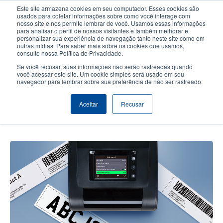
Passar
Este site armazena cookies em seu computador. Esses cookies são
para
usados para coletar informações sobre como você interage com
o
nosso site e nos permite lembrar de você. Usamos essas informações
User
User
para analisar o perfil de nossos visitantes e também melhorar e
conteúdo
personalizar sua experiência de navegação tanto neste site como em
account
Anonym
principal
Seletor de Produto
Contactar Vendas
outras mídias. Para saber mais sobre os cookies que usamos,
Header
consulte nossa Política de Privacidade.
menu
Se você recusar, suas informações não serão rastreadas quando
você acessar este site. Um cookie simples será usado em seu
navegador para lembrar sobre sua preferência de não ser rastreado.
Use a série TH DH para imprimir
facilmente etiquetas difíceis com
Aceitar
Recusar
alta precisão