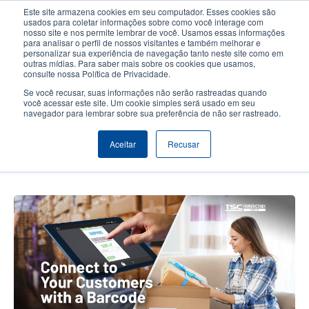
Passar
Este site armazena cookies em seu computador. Esses cookies são
para
usados para coletar informações sobre como você interage com
o
nosso site e nos permite lembrar de você. Usamos essas informações
User
User
para analisar o perfil de nossos visitantes e também melhorar e
conteúdo
personalizar sua experiência de navegação tanto neste site como em
account
Anonym
principal
Seletor de Produto
Contactar Vendas
outras mídias. Para saber mais sobre os cookies que usamos,
Header
consulte nossa Política de Privacidade.
menu
Se você recusar, suas informações não serão rastreadas quando
você acessar este site. Um cookie simples será usado em seu
navegador para lembrar sobre sua preferência de não ser rastreado.
Usando o poder de um código de
barras para se conectar com seus
Aceitar
Recusar
clientes