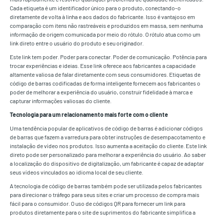
Cada etiqueta é um identificador único para o produto, conectando-o
diretamente de volta à linha e aos dados do fabricante. Isso é vantajoso em
comparação com itens não rastreáveis e produzidos em massa, sem nenhuma
informação de origem comunicada por meio do rótulo. O rótulo atua como um
link direto entre o usuário do produto e seu originador.
Este link tem poder. Poder para conectar. Poder de comunicação. Potência para
trocar experiências e ideias. Esse link oferece aos fabricantes a capacidade
altamente valiosa de falar diretamente com seus consumidores. Etiquetas de
código de barras codificadas de forma inteligente fornecem aos fabricantes o
poder de melhorar a experiência do usuário, construir fidelidade à marca e
capturar informações valiosas do cliente.
Tecnologia para um relacionamento mais forte com o cliente
Uma tendência popular de aplicativos de código de barras é adicionar códigos
de barras que fazem a varredura para obter instruções de desempacotamento e
instalação de vídeo nos produtos. Isso aumenta a aceitação do cliente. Este link
direto pode ser personalizado para melhorar a experiência do usuário. Ao saber
a localização do dispositivo de digitalização, um fabricante é capaz de adaptar
seus vídeos vinculados ao idioma local de seu cliente.
A tecnologia de código de barras também pode ser utilizada pelos fabricantes
para direcionar o tráfego para seus sites e criar um processo de compra mais
fácil para o consumidor. O uso de códigos QR para fornecer um link para
produtos diretamente para o site de suprimentos do fabricante simplifica a