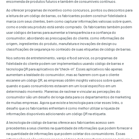
encomenda de produtos futuros e também de consumíveis contínuos.
Ao oferecer programas de incentivo como concursos, pontos ou descontos para
a leitura de um código de barras, os fabricantes podem construir fidelidade à
marca com seus clientes, bem como capturar informações valiosas sobre quem,
como e onde seu produto está sendo comprado. Os fabricantes também podem
usar códigos de barras para aumentar a transparência e a confiança do
consumidor, abordando as preocupações do cliente, como informações de
origem, ingredientes do produto, manufatura e inovações de design ou
classificações de segurança no conteúdo de suas etiquetas de código de barras.
Nos setores de entretenimento, varejo e food service, os programas de
fidelidade do cliente podem ser implementados usando código de barras e
tecnologia QR para aplicativos de “check-in”. Esses aplicativos não apenas
aumentam a lealdade do consumidor, mas ao fazerem com que o cliente
escaneie um código QR, as empresas obtêm insights valiosos sobre quem,
quando e quais consumidores estavam em um local específico em um
determinado momento. Maneiras de rastrear e vincular as percepções do
consumidor são um desafio de longa data para os departamentos de marketing
de muitas empresas. Agora que existe a tecnologia para criar esses links, o
desafio que os fabricantes enfrentam é como melhor utilizar a riqueza de
informações disponíveis adicionando um código QR na etiqueta.
A tecnologia de código de barras oferece aos fabricantes acesso sem
precedentes a seus clientes na quantidade de informações que podem fornecer e
na quantidade de informações que podem coletar dos consumidores. Essas