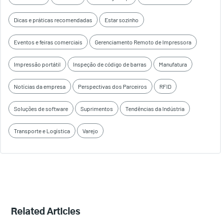
Dicas e práticas recomendadas
Estar sozinho
Eventos e feiras comerciais
Gerenciamento Remoto de Impressora
Impressão portátil
Inspeção de código de barras
Manufatura
Notícias da empresa
Perspectivas dos Parceiros
RFID
Soluções de software
Suprimentos
Tendências da Indústria
Transporte e Logística
Varejo
Related Articles