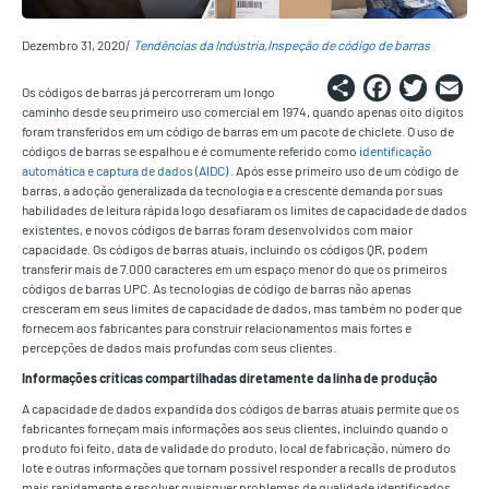
Dezembro 31, 2020
Tendências da Indústria
Inspeção de código de barras
Share
Faceb
Twi
E
Os códigos de barras já percorreram um longo
caminho desde seu primeiro uso comercial em 1974, quando apenas oito dígitos
foram transferidos em um código de barras em um pacote de chiclete. O uso de
códigos de barras se espalhou e é comumente referido como
identificação
automática e captura de dados (AIDC)
. Após esse primeiro uso de um código de
barras, a adoção generalizada da tecnologia e a crescente demanda por suas
habilidades de leitura rápida logo desafiaram os limites de capacidade de dados
existentes, e novos códigos de barras foram desenvolvidos com maior
capacidade. Os códigos de barras atuais, incluindo os códigos QR, podem
transferir mais de 7.000 caracteres em um espaço menor do que os primeiros
códigos de barras UPC. As tecnologias de código de barras não apenas
cresceram em seus limites de capacidade de dados, mas também no poder que
fornecem aos fabricantes para construir relacionamentos mais fortes e
percepções de dados mais profundas com seus clientes.
Informações críticas compartilhadas diretamente da linha de produção
A capacidade de dados expandida dos códigos de barras atuais permite que os
fabricantes forneçam mais informações aos seus clientes, incluindo quando o
produto foi feito, data de validade do produto, local de fabricação, número do
lote e outras informações que tornam possível responder a recalls de produtos
mais rapidamente e resolver quaisquer problemas de qualidade identificados.