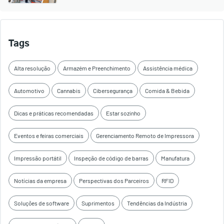
Tags
Alta resolução
Armazém e Preenchimento
Assistência médica
Automotivo
Cannabis
Cibersegurança
Comida & Bebida
Dicas e práticas recomendadas
Estar sozinho
Eventos e feiras comerciais
Gerenciamento Remoto de Impressora
Impressão portátil
Inspeção de código de barras
Manufatura
Notícias da empresa
Perspectivas dos Parceiros
RFID
Soluções de software
Suprimentos
Tendências da Indústria