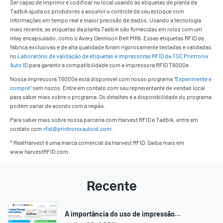
Ser capaz de imprimir e codificar no local usando as etiquetas de planta da
Tadbik ajuda os produtores a assumir o controle de seu estoque com
informações em tempo real e maior precisão de dados. Usando a tecnologia
mais recente, as etiquetas da planta Tadbik são fornecidas em rolos com um
inlay encapsulado, como o Avery Dennison Belt MR6. Essas etiquetas RFID de
fábrica exclusivas e de alta qualidade foram rigorosamente testadas e validadas
no
Laboratório de validação de etiquetas e impressoras RFID da TSC Printronix
Auto ID
para garantir a compatibilidade com a impressora RFID T6000e.
Nossa impressora T6000e está disponível com nosso programa
“Experimente e
compre”
sem riscos. Entre em contato com seu representante de vendas local
para saber mais sobre o programa. Os detalhes e a disponibilidade do programa
podem variar de acordo com a região.
Para saber mais sobre nossa parceria com Harvest RFID e Tadbik, entre em
contato com
rfid@printronixautoid.com
.
* RealHarvest é uma marca comercial da Harvest RFID. Saiba mais em
www.harvestRFID.com.
Recente
A importância do uso de impressão…