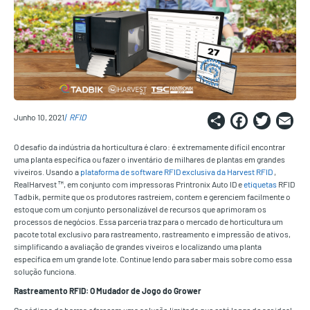
Share
Faceb
Twi
E
Junho 10, 2021
RFID
O desafio da indústria da horticultura é claro: é extremamente difícil encontrar
uma planta específica ou fazer o inventário de milhares de plantas em grandes
viveiros. Usando a
plataforma de software RFID exclusiva da Harvest RFID
,
RealHarvest ™, em conjunto com impressoras Printronix Auto ID e
etiquetas
RFID
Tadbik, permite que os produtores rastreiem, contem e gerenciem facilmente o
estoque com um conjunto personalizável de recursos que aprimoram os
processos de negócios. Essa parceria traz para o mercado de horticultura um
pacote total exclusivo para rastreamento, rastreamento e impressão de ativos,
simplificando a avaliação de grandes viveiros e localizando uma planta
específica em um grande lote. Continue lendo para saber mais sobre como essa
solução funciona.
Rastreamento RFID: O Mudador de Jogo do Grower
Os códigos de barras oferecem uma solução limitada que está longe de ser ideal