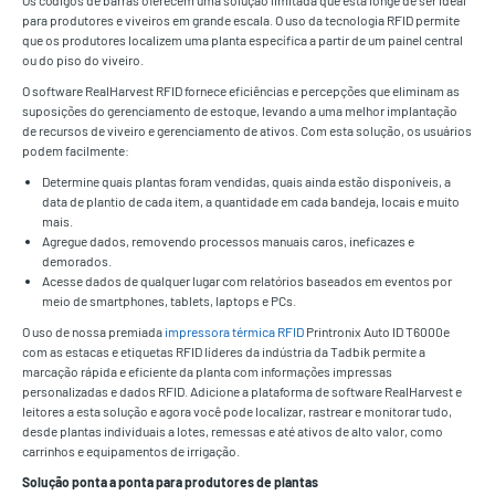
para produtores e viveiros em grande escala. O uso da tecnologia RFID permite
que os produtores localizem uma planta específica a partir de um painel central
ou do piso do viveiro.
O software RealHarvest RFID fornece eficiências e percepções que eliminam as
suposições do gerenciamento de estoque, levando a uma melhor implantação
de recursos de viveiro e gerenciamento de ativos. Com esta solução, os usuários
podem facilmente:
Determine quais plantas foram vendidas, quais ainda estão disponíveis, a
data de plantio de cada item, a quantidade em cada bandeja, locais e muito
mais.
Agregue dados, removendo processos manuais caros, ineficazes e
demorados.
Acesse dados de qualquer lugar com relatórios baseados em eventos por
meio de smartphones, tablets, laptops e PCs.
O uso de nossa premiada
impressora térmica RFID
Printronix Auto ID T6000e
com as estacas e etiquetas RFID líderes da indústria da Tadbik permite a
marcação rápida e eficiente da planta com informações impressas
personalizadas e dados RFID. Adicione a plataforma de software RealHarvest e
leitores a esta solução e agora você pode localizar, rastrear e monitorar tudo,
desde plantas individuais a lotes, remessas e até ativos de alto valor, como
carrinhos e equipamentos de irrigação.
Solução ponta a ponta para produtores de plantas