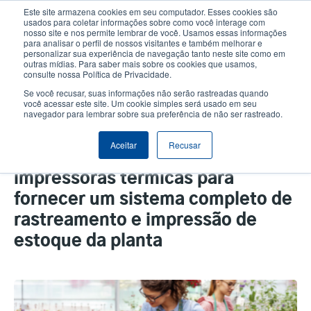
Passar
Este site armazena cookies em seu computador. Esses cookies são
para
usados para coletar informações sobre como você interage com
o
nosso site e nos permite lembrar de você. Usamos essas informações
User
User
para analisar o perfil de nossos visitantes e também melhorar e
conteúdo
personalizar sua experiência de navegação tanto neste site como em
account
Anonym
principal
Seletor de Produto
Contactar Vendas
outras mídias. Para saber mais sobre os cookies que usamos,
Header
consulte nossa Política de Privacidade.
menu
Se você recusar, suas informações não serão rastreadas quando
você acessar este site. Um cookie simples será usado em seu
navegador para lembrar sobre sua preferência de não ser rastreado.
O software Harvest RFID
exclusivo e as etiquetas da planta
Aceitar
Recusar
Tadbik trabalham com nossas
impressoras térmicas para
fornecer um sistema completo de
rastreamento e impressão de
estoque da planta