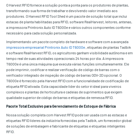
O Harvest RFID fornece a solução ponta a ponta para os produtores de plantas,
transformando sua forma de trabalhar e devolvendo valor imediato aos
produtores. O Harvest RFID Tool Shed é um pacote de solução total que inclui
estacas de planta habilitadas para RFID, software RealHarvest, leitores, antenas,
a impressora Printronix Auto ID T6000e e vários outros componentes conforme
necessário para cada solução personalizada.
Implementando um pacote completo de hardware e software com a avançada
impressora empresarial Printronix Auto ID T6000e
, etiquetas de plantas Tadbik
e software RealHarvest RFID, os agricultores ganham visibilidade autônoma e em
tempo real de suas atividades operacionais 24 horas por dia. A impressora
T6000e é uma única máquina que executa várias funções simultaneamente. Ele
pode imprimir, codificar e realizar verificação de código de barras com o
verificador integrado de inspeção de código de barras ODV-2D opcional. O
T6000e é fornecido pela Harvest RFID com a funcionalidade de codificação de
etiqueta RFID ativada. Esta capacidade líder do setor é ideal para viveiros
complexos e plantas de horticultura e cadeias de suprimentos que exigem
qualidade superior de código de barras e etiquetas de remessa RFID.
Pacote Total Exclusivo para Gerenciamento de Estoque de Fábrica
Nossa solução completa com Harvest RFID pode ser usada com as estacas e
etiquetas RFID líderes da indústria fornecidas pela Tadbik, um fornecedor global
de soluções de embalagem e fabricante de etiquetas e etiquetas inteligentes
RFID.