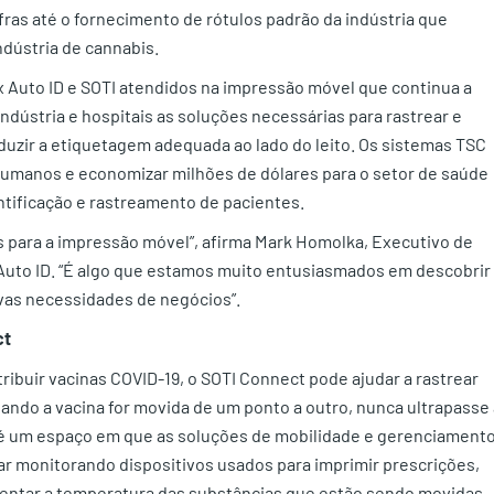
ras até o fornecimento de rótulos padrão da indústria que
dústria de cannabis.
ix Auto ID e SOTI atendidos na impressão móvel que continua a
indústria e hospitais as soluções necessárias para rastrear e
duzir a etiquetagem adequada ao lado do leito. Os sistemas TSC
 humanos e economizar milhões de dólares para o setor de saúde
ntificação e rastreamento de pacientes.
 para a impressão móvel”, afirma Mark Homolka, Executivo de
Auto ID. “É algo que estamos muito entusiasmados em descobrir
vas necessidades de negócios”.
ct
ibuir vacinas COVID-19, o SOTI Connect pode ajudar a rastrear
uando a vacina for movida de um ponto a outro, nunca ultrapasse 
io é um espaço em que as soluções de mobilidade e gerenciament
r monitorando dispositivos usados para imprimir prescrições,
entar a temperatura das substâncias que estão sendo movidas.