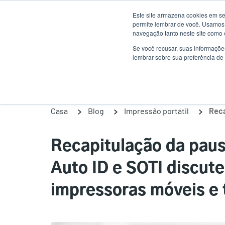
Passar
Este site armazena cookies em se
para
permite lembrar de você. Usamos 
o
navegação tanto neste site como 
conteúdo
Se você recusar, suas informaçõe
Produtos
Sol
lembrar sobre sua preferência de 
principal
Casa
Blog
Impressão portátil
Recapitulação da paus
Auto ID e SOTI discut
impressoras móveis e