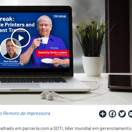
Share
Fac
T
o Remoto de Impressora
balhado em parceria com a SOTI, líder mundial em gerenciamento