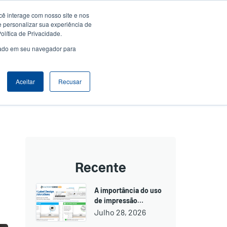
ê interage com nosso site e nos
Empresa
Login / Registro
Latin America [Português]
er
User
e personalizar sua experiência de
lítica de Privacidade.
count
Anonymous
usado em seu navegador para
Seletor de Produto
Contactar Vendas
Header
nu
Aceitar
Recusar
Recente
A importância do uso
de impressão…
Julho 28, 2026