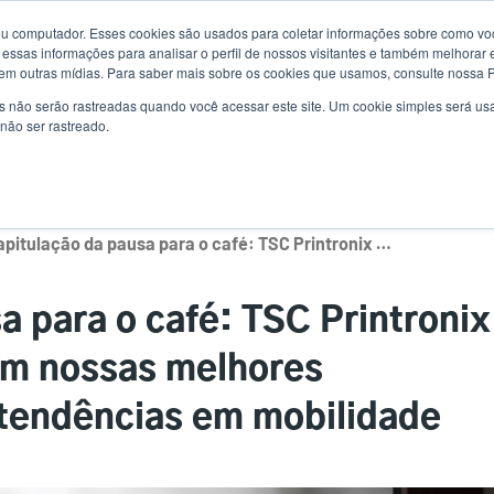
u computador. Esses cookies são usados para coletar informações sobre como voc
Notícias
Us
essas informações para analisar o perfil de nossos visitantes e também melhorar 
em outras mídias. Para saber mais sobre os cookies que usamos, consulte nossa Po
ac
s não serão rastreadas quando você acessar este site. Um cookie simples será 
uções
Serviço
Suporte e downloads
Sócios
não ser rastreado.
me
Recapitulação da pausa para o café: TSC Printronix Auto ID e SOTI discutem nossas melhores impressoras móveis e tendências em mobilidade
a para o café: TSC Printronix
em nossas melhores
 tendências em mobilidade