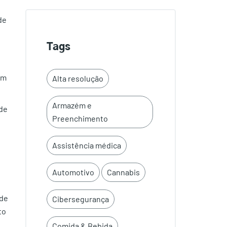
de
Tags
em
Alta resolução
Armazém e
 de
Preenchimento
Assistência médica
Automotivo
Cannabis
 de
Cibersegurança
to
Comida & Bebida