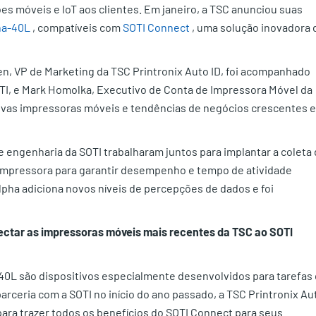
ões móveis e IoT aos clientes. Em janeiro, a TSC anunciou suas
ha-40L
, compatíveis com
SOTI Connect
, uma solução inovadora 
n, VP de Marketing da TSC Printronix Auto ID, foi acompanhado
TI, e Mark Homolka, Executivo de Conta de Impressora Móvel da
 novas impressoras móveis e tendências de negócios crescentes 
e engenharia da SOTI trabalharam juntos para implantar a coleta
 impressora para garantir desempenho e tempo de atividade
lpha adiciona novos níveis de percepções de dados e foi
ctar as impressoras móveis mais recentes da TSC ao SOTI
0L são dispositivos especialmente desenvolvidos para tarefas
rceria com a SOTI no início do ano passado, a TSC Printronix Au
para trazer todos os benefícios do SOTI Connect para seus