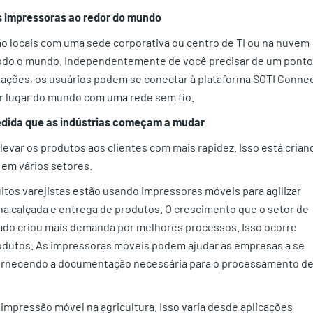
s impressoras ao redor do mundo
ão locais com uma sede corporativa ou centro de TI ou na nuvem
todo o mundo. Independentemente de você precisar de um ponto
alações, os usuários podem se conectar à plataforma SOTI Conne
er lugar do mundo com uma rede sem fio.
edida que as indústrias começam a mudar
var os produtos aos clientes com mais rapidez. Isso está crian
em vários setores.
itos varejistas estão usando impressoras móveis para agilizar
na calçada e entrega de produtos. O crescimento que o setor de
sado criou mais demanda por melhores processos. Isso ocorre
rodutos. As impressoras móveis podem ajudar as empresas a se
fornecendo a documentação necessária para o processamento d
pressão móvel na agricultura. Isso varia desde aplicações