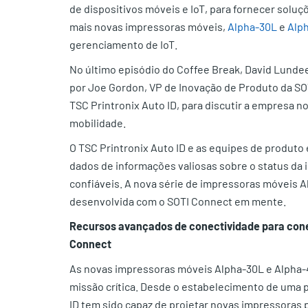
de dispositivos móveis e IoT, para fornecer soluç
mais novas impressoras móveis,
Alpha-30L
e
Alp
gerenciamento de IoT.
No último episódio do Coffee Break, David Lundee
por Joe Gordon, VP de Inovação de Produto da SO
TSC Printronix Auto ID, para discutir a empresa
mobilidade.
O TSC Printronix Auto ID e as equipes de produto 
dados de informações valiosas sobre o status da
confiáveis. A nova série de impressoras móveis A
desenvolvida com o SOTI Connect em mente.
Recursos avançados de conectividade para cone
Connect
As novas impressoras móveis Alpha-30L e Alpha-4
missão crítica. Desde o estabelecimento de uma pa
ID tem sido capaz de projetar novas impressoras 