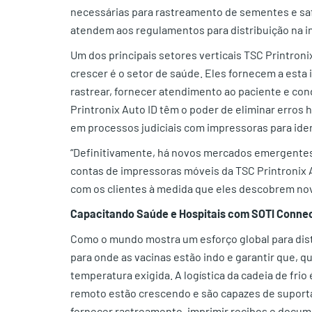
necessárias para rastreamento de sementes e saf
atendem aos regulamentos para distribuição na in
Um dos principais setores verticais TSC Printron
crescer é o setor de saúde. Eles fornecem a esta 
rastrear, fornecer atendimento ao paciente e con
Printronix Auto ID têm o poder de eliminar erros
em processos judiciais com impressoras para ide
“Definitivamente, há novos mercados emergentes
contas de impressoras móveis da TSC Printronix 
com os clientes à medida que eles descobrem no
Capacitando Saúde e Hospitais com SOTI Conne
Como o mundo mostra um esforço global para distr
para onde as vacinas estão indo e garantir que, q
temperatura exigida. A logística da cadeia de fr
remoto estão crescendo e são capazes de suporta
fornecer rastreamento, imprimir recibos e docum