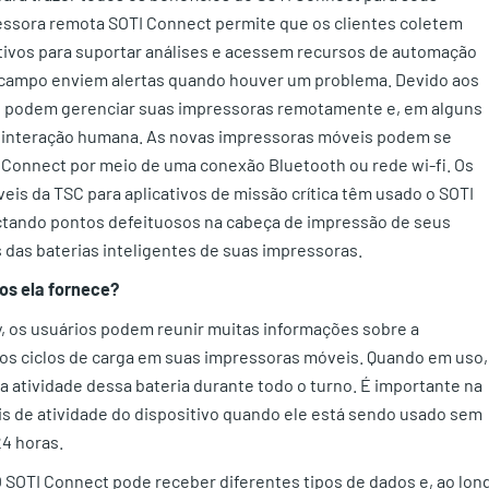
essora remota SOTI Connect permite que os clientes coletem
tivos para suportar análises e acessem recursos de automação
 campo enviem alertas quando houver um problema. Devido aos
s podem gerenciar suas impressoras remotamente e, em alguns
a interação humana. As novas impressoras móveis podem se
Connect por meio de uma conexão Bluetooth ou rede wi-fi. Os
is da TSC para aplicativos de missão crítica têm usado o SOTI
ectando pontos defeituosos na cabeça de impressão de seus
s das baterias inteligentes de suas impressoras.
dos ela fornece?
y, os usuários podem reunir muitas informações sobre a
dos ciclos de carga em suas impressoras móveis. Quando em uso,
 a atividade dessa bateria durante todo o turno. É importante na
is de atividade do dispositivo quando ele está sendo usado sem
24 horas.
SOTI Connect pode receber diferentes tipos de dados e, ao lon