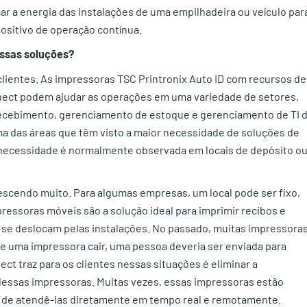
r a energia das instalações de uma empilhadeira ou veículo par
positivo de operação contínua.
essas soluções?
clientes. As impressoras TSC Printronix Auto ID com recursos de
ect podem ajudar as operações em uma variedade de setores,
e recebimento, gerenciamento de estoque e gerenciamento de TI 
uma das áreas que têm visto a maior necessidade de soluções de
necessidade é normalmente observada em locais de depósito o
rescendo muito. Para algumas empresas, um local pode ser fixo,
ressoras móveis são a solução ideal para imprimir recibos e
 se deslocam pelas instalações. No passado, muitas impressora
e uma impressora cair, uma pessoa deveria ser enviada para
ect traz para os clientes nessas situações é eliminar a
 dessas impressoras. Muitas vezes, essas impressoras estão
e de atendê-las diretamente em tempo real e remotamente.