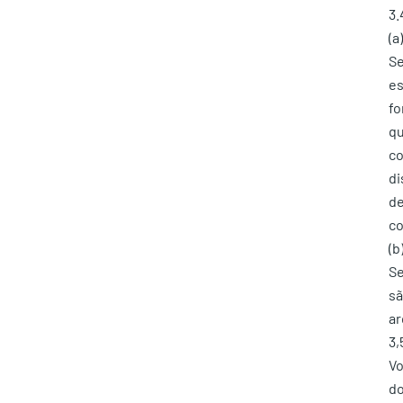
3.
(a
Se
es
fo
qu
co
di
de
co
(b
Se
sã
ar
3,
Vo
do