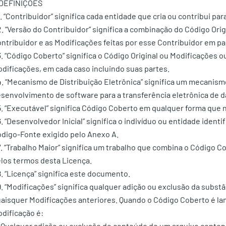
 DEFINIÇÕES
1. “Contribuidor” significa cada entidade que cria ou contribui pa
2. “Versão do Contribuidor” significa a combinação do Código Ori
ntribuidor e as Modificações feitas por esse Contribuidor em par
3. “Código Coberto” significa o Código Original ou Modificações 
dificações, em cada caso incluindo suas partes.
4. “Mecanismo de Distribuição Eletrônica” significa um mecani
senvolvimento de software para a transferência eletrônica de d
5. “Executável” significa Código Coberto em qualquer forma que 
6. “Desenvolvedor Inicial” significa o indivíduo ou entidade ident
digo-Fonte exigido pelo Anexo A.
7. “Trabalho Maior” significa um trabalho que combina o Código 
los termos desta Licença.
8. “Licença” significa este documento.
9. “Modificações” significa qualquer adição ou exclusão da subst
aisquer Modificações anteriores. Quando o Código Coberto é l
dificação é:
 Qualquer adição ou exclusão do conteúdo de um arquivo contend