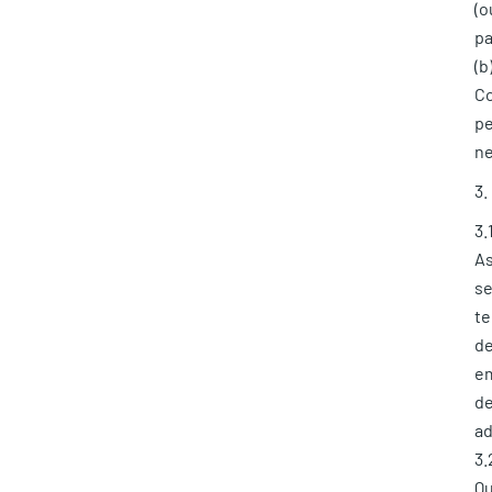
(o
pa
(b
Co
pe
ne
3
3.
As
se
te
de
em
de
ad
3.
Qu