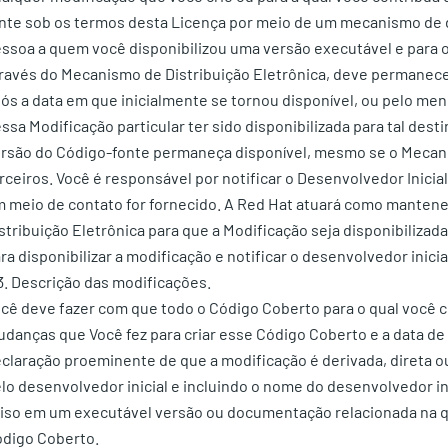
nte sob os termos desta Licença por meio de um mecanismo de di
ssoa a quem você disponibilizou uma versão executável e para o 
ravés do Mecanismo de Distribuição Eletrônica, deve permanece
ós a data em que inicialmente se tornou disponível, ou pelo m
ssa Modificação particular ter sido disponibilizada para tal dest
rsão do Código-fonte permaneça disponível, mesmo se o Mecanis
rceiros. Você é responsável por notificar o Desenvolvedor Inicial
 meio de contato for fornecido. A Red Hat atuará como manten
stribuição Eletrônica para que a Modificação seja disponibiliza
ra disponibilizar a modificação e notificar o desenvolvedor ini
3. Descrição das modificações.
cê deve fazer com que todo o Código Coberto para o qual você
danças que Você fez para criar esse Código Coberto e a data de
claração proeminente de que a modificação é derivada, direta ou
lo desenvolvedor inicial e incluindo o nome do desenvolvedor ini
iso em um executável versão ou documentação relacionada na q
digo Coberto.