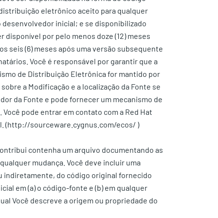
stribuição eletrônico aceito para qualquer
desenvolvedor inicial; e se disponibilizado
r disponível por pelo menos doze (12) meses
enos seis (6) meses após uma versão subsequente
inatários. Você é responsável por garantir que a
mo de Distribuição Eletrônica for mantido por
 sobre a Modificação e a localização da Fonte se
edor da Fonte e pode fornecer um mecanismo de
da. Você pode entrar em contato com a Red Hat
cial. (http://sourceware.cygnus.com/ecos/
)
 contribui contenha um arquivo documentando as
 qualquer mudança. Você deve incluir uma
 indiretamente, do código original fornecido
cial em (a) o código-fonte e (b) em qualquer
ual Você descreve a origem ou propriedade do