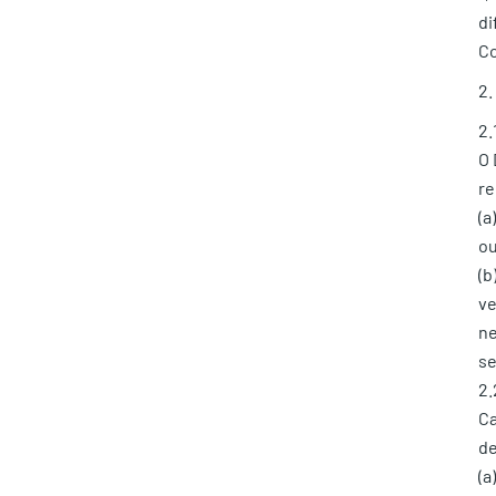
di
Co
2
2.
O 
re
(a
ou
(b
ve
ne
se
2.
Ca
de
(a