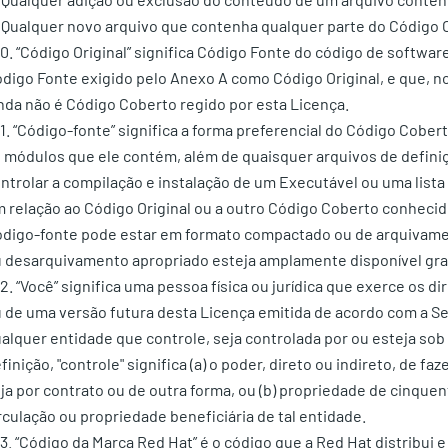
 Qualquer novo arquivo que contenha qualquer parte do Código O
10. “Código Original” significa Código Fonte do código de softwa
digo Fonte exigido pelo Anexo A como Código Original, e que, n
nda não é Código Coberto regido por esta Licença.
11. “Código-fonte” significa a forma preferencial do Código Cober
 módulos que ele contém, além de quaisquer arquivos de definiç
ntrolar a compilação e instalação de um Executável ou uma list
 relação ao Código Original ou a outro Código Coberto conhecido
digo-fonte pode estar em formato compactado ou de arquivam
 desarquivamento apropriado esteja amplamente disponível gr
12. “Você” significa uma pessoa física ou jurídica que exerce os 
 de uma versão futura desta Licença emitida de acordo com a Seçã
alquer entidade que controle, seja controlada por ou esteja so
finição, "controle" significa (a) o poder, direto ou indireto, de f
ja por contrato ou de outra forma, ou (b) propriedade de cinque
rculação ou propriedade beneficiária de tal entidade.
13. “Código da Marca Red Hat” é o código que a Red Hat distribui