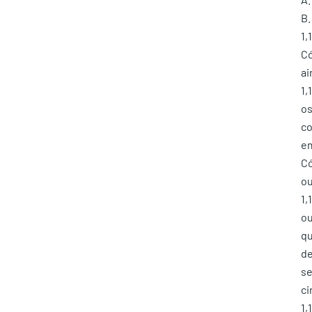
B.
1,
Có
ai
1,
os
co
em
Có
ou
1,
ou
qu
de
se
ci
1,