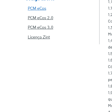
1.
1.
PCM eCos
1.
PCM eCos 2.0
Co
1.
PCM eCos 3.0
Mo
Licença Zint
1.
de
1,
1.
Có
1.
pe
1.
1.
qu
Mo
A.