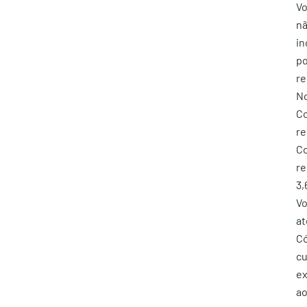
Vo
nã
in
po
re
No
Co
re
Co
re
3,
Vo
at
Có
cu
ex
ao