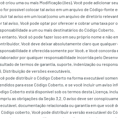
cê criou uma ou mais Modificação (ões), Você pode adicionar s
o for possível colocar tal aviso em um arquivo de Código-fonte e
cluir tal aviso em um local (como um arquivo de diretório relev
r tal aviso. Você pode optar por oferecer e cobrar uma taxa por 
sponsabilidade a um ou mais destinatários do Código Coberto.
 entanto, Você só pode fazer isso em seu próprio nome e não e
ntribuidor. Você deve deixar absolutamente claro que qualquer 
sponsabilidade é oferecida somente por Você, e Você concorda e
laborador por qualquer responsabilidade incorrida pelo Desenvo
sultado de termos de garantia, suporte, indenização ou respons
6. Distribuição de versões executáveis.
cê pode distribuir o Código Coberto na forma executável somente
endidos para esse Código Coberto, e se você incluir um aviso i
digo Coberto está disponível sob os termos desta Licença, inc
mpriu as obrigações da Seção 3.2. O aviso deve ser conspicuam
ecutável, documentação relacionada ou garantia em que você des
 Código coberto. Você pode distribuir a versão executável do C