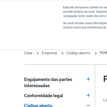
Passar
Este site armazena cookies em se
para
permite lembrar de você. Usamos 
o
navegação tanto neste site como 
conteúdo
Se você recusar, suas informaçõe
Produtos
Sol
lembrar sobre sua preferência de 
principal
Casa
Empresa
Código aberto
PCM
Engajamento das partes
interessadas
Stakeholder
Conformidade legal
Engagement
Li
Código aberto