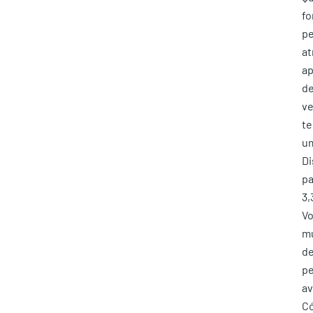
fo
pe
at
ap
de
ve
te
um
Di
pa
3,
Vo
mu
de
pe
av
Có