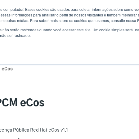
u computador. Esses cookies são usados para coletar informações sobre como voc
Notícias
Us
essas informações para analisar o perfil de nossos visitantes e também melhorar 
em outras mídias. Para saber mais sobre os cookies que usamos, consulte nossa Po
ac
s não serão rastreadas quando você acessar este site. Um cookie simples será 
uções
Serviço
Suporte e downloads
Sócios
não ser rastreado.
me
 eCos
PCM eCos
cença Pública Red Hat eCos v1.1