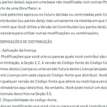
u partes delas), seja em uma base não modificada, com outras 
rte de uma Obra Maior; e
) sob patentes agora ou no futuro detidas ou controladas pelo Con
ntribuidor (ou partes dela), mas unicamente na medida em que t
rmitir que Você Utilize a Versão do Contribuidor (ou partes dela
cessária para utilizar outras modificações ou combinações.
. OBRIGAÇÕES DE DISTRIBUIÇÃO
1. Aplicação da licença.
 Modificações que você cria ou para as quais você contribui são 
m limitação, a Seção 2.2. A versão do Código-fonte do Código C
rmos desta Licença ou uma versão futura desta Licença lançada s
sta Licença com cada cópia do Código-fonte que distribuir. Voc
 qualquer versão do Código-fonte que altere ou restrinja a versã
stinatários aqui descritos. No entanto, Você pode incluir um do
icionais descritos na Seção 3.5.
2. Disponibilidade do código-fonte.
alquer modificação que você crie ou para a qual você contribua 