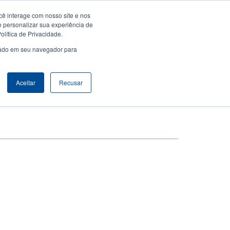
ê interage com nosso site e nos
Empresa
Login / Registro
Latin America [Português]
er
User
e personalizar sua experiência de
lítica de Privacidade.
count
Anonymous
usado em seu navegador para
Seletor de Produto
Contactar Vendas
Header
nu
Aceitar
Recusar